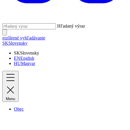
Hľadaný výraz
rozšírené vyhľadávanie
SK
Slovensky
SK
Slovensky
EN
English
HU
Magyar
Menu
Obec