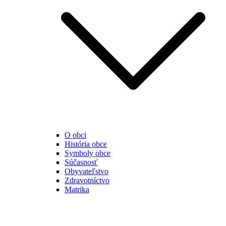
O obci
História obce
Symboly obce
Súčasnosť
Obyvateľstvo
Zdravotníctvo
Matrika