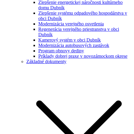
Zlepšenie energetickej náročnosti kultúrneho
domu Dubník
Zlepšenie systému odpadového hospodárstva v
obci Dubník
Modernizácia verejného osvetlenia
Regenerácia verejného priestranstva v obci
Dubník
Kamerový systém v obci Dubník
Modernizácia autobusových zastávok
Program obnovy dediny
Príklady dobrej praxe v novozámockom okrese
Základné dokumenty