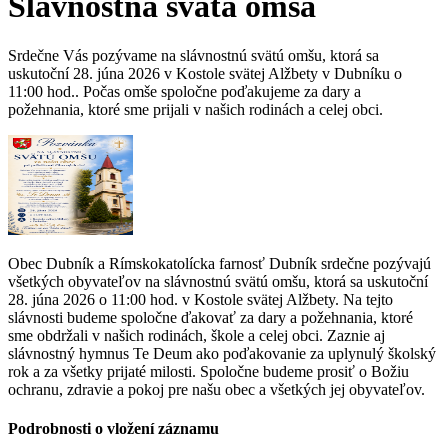
Slávnostná svätá omša
Srdečne Vás pozývame na slávnostnú svätú omšu, ktorá sa
uskutoční 28. júna 2026 v Kostole svätej Alžbety v Dubníku o
11:00 hod.. Počas omše spoločne poďakujeme za dary a
požehnania, ktoré sme prijali v našich rodinách a celej obci.
Obec Dubník a Rímskokatolícka farnosť Dubník srdečne pozývajú
všetkých obyvateľov na slávnostnú svätú omšu, ktorá sa uskutoční
28. júna 2026 o 11:00 hod. v Kostole svätej Alžbety. Na tejto
slávnosti budeme spoločne ďakovať za dary a požehnania, ktoré
sme obdržali v našich rodinách, škole a celej obci. Zaznie aj
slávnostný hymnus Te Deum ako poďakovanie za uplynulý školský
rok a za všetky prijaté milosti. Spoločne budeme prosiť o Božiu
ochranu, zdravie a pokoj pre našu obec a všetkých jej obyvateľov.
Podrobnosti o vložení záznamu