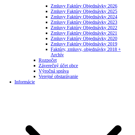
Zmluvy Faktúry Objednávky 2026
Zmluvy Faktúry Objednávky 2025
Zmluvy Faktúry Objednávky 2024
Zmluvy Faktúry Objednávky 2023
Zmluvy Faktúry Objednávky 2022
Zmluvy Faktúry Objednávky 2021
Zmluvy Faktúry Objednávky 2020
Zmluvy Faktúry Objednávky 2019
Faktúry, zmluvy, objednávky 2018 +
Archív
Rozpočet
Záverečný účet obce
Výročná správa
Verejné obstarávanie
Informácie