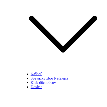
Kaštieľ
Spevácky zbor Nefelejcs
Klub dôchodcov
Dotácie