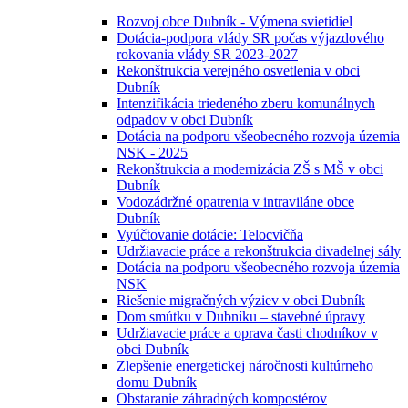
Rozvoj obce Dubník - Výmena svietidiel
Dotácia-podpora vlády SR počas výjazdového
rokovania vlády SR 2023-2027
Rekonštrukcia verejného osvetlenia v obci
Dubník
Intenzifikácia triedeného zberu komunálnych
odpadov v obci Dubník
Dotácia na podporu všeobecného rozvoja územia
NSK - 2025
Rekonštrukcia a modernizácia ZŠ s MŠ v obci
Dubník
Vodozádržné opatrenia v intraviláne obce
Dubník
Vyúčtovanie dotácie: Telocvičňa
Udržiavacie práce a rekonštrukcia divadelnej sály
Dotácia na podporu všeobecného rozvoja územia
NSK
Riešenie migračných výziev v obci Dubník
Dom smútku v Dubníku – stavebné úpravy
Udržiavacie práce a oprava časti chodníkov v
obci Dubník
Zlepšenie energetickej náročnosti kultúrneho
domu Dubník
Obstaranie záhradných kompostérov