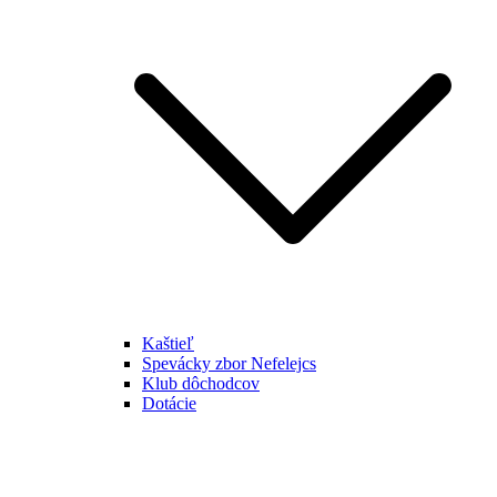
Kaštieľ
Spevácky zbor Nefelejcs
Klub dôchodcov
Dotácie