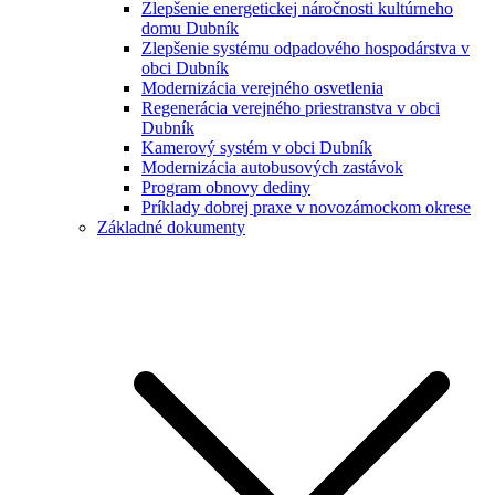
Zlepšenie energetickej náročnosti kultúrneho
domu Dubník
Zlepšenie systému odpadového hospodárstva v
obci Dubník
Modernizácia verejného osvetlenia
Regenerácia verejného priestranstva v obci
Dubník
Kamerový systém v obci Dubník
Modernizácia autobusových zastávok
Program obnovy dediny
Príklady dobrej praxe v novozámockom okrese
Základné dokumenty