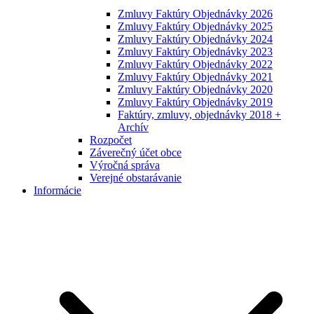
Zmluvy Faktúry Objednávky 2026
Zmluvy Faktúry Objednávky 2025
Zmluvy Faktúry Objednávky 2024
Zmluvy Faktúry Objednávky 2023
Zmluvy Faktúry Objednávky 2022
Zmluvy Faktúry Objednávky 2021
Zmluvy Faktúry Objednávky 2020
Zmluvy Faktúry Objednávky 2019
Faktúry, zmluvy, objednávky 2018 +
Archív
Rozpočet
Záverečný účet obce
Výročná správa
Verejné obstarávanie
Informácie