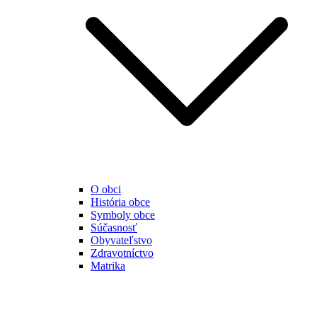
O obci
História obce
Symboly obce
Súčasnosť
Obyvateľstvo
Zdravotníctvo
Matrika