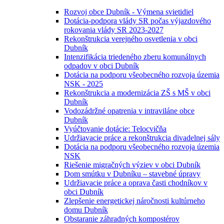
Rozvoj obce Dubník - Výmena svietidiel
Dotácia-podpora vlády SR počas výjazdového
rokovania vlády SR 2023-2027
Rekonštrukcia verejného osvetlenia v obci
Dubník
Intenzifikácia triedeného zberu komunálnych
odpadov v obci Dubník
Dotácia na podporu všeobecného rozvoja územia
NSK - 2025
Rekonštrukcia a modernizácia ZŠ s MŠ v obci
Dubník
Vodozádržné opatrenia v intraviláne obce
Dubník
Vyúčtovanie dotácie: Telocvičňa
Udržiavacie práce a rekonštrukcia divadelnej sály
Dotácia na podporu všeobecného rozvoja územia
NSK
Riešenie migračných výziev v obci Dubník
Dom smútku v Dubníku – stavebné úpravy
Udržiavacie práce a oprava časti chodníkov v
obci Dubník
Zlepšenie energetickej náročnosti kultúrneho
domu Dubník
Obstaranie záhradných kompostérov