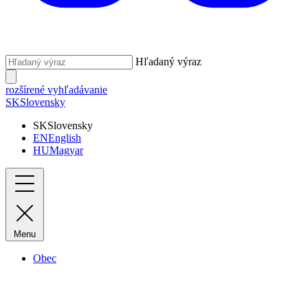
Hľadaný výraz
rozšírené vyhľadávanie
SK
Slovensky
SK
Slovensky
EN
English
HU
Magyar
Menu
Obec