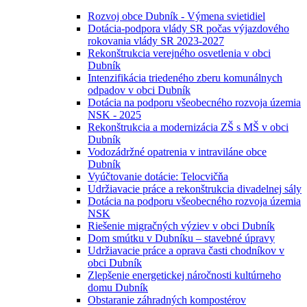
Rozvoj obce Dubník - Výmena svietidiel
Dotácia-podpora vlády SR počas výjazdového
rokovania vlády SR 2023-2027
Rekonštrukcia verejného osvetlenia v obci
Dubník
Intenzifikácia triedeného zberu komunálnych
odpadov v obci Dubník
Dotácia na podporu všeobecného rozvoja územia
NSK - 2025
Rekonštrukcia a modernizácia ZŠ s MŠ v obci
Dubník
Vodozádržné opatrenia v intraviláne obce
Dubník
Vyúčtovanie dotácie: Telocvičňa
Udržiavacie práce a rekonštrukcia divadelnej sály
Dotácia na podporu všeobecného rozvoja územia
NSK
Riešenie migračných výziev v obci Dubník
Dom smútku v Dubníku – stavebné úpravy
Udržiavacie práce a oprava časti chodníkov v
obci Dubník
Zlepšenie energetickej náročnosti kultúrneho
domu Dubník
Obstaranie záhradných kompostérov