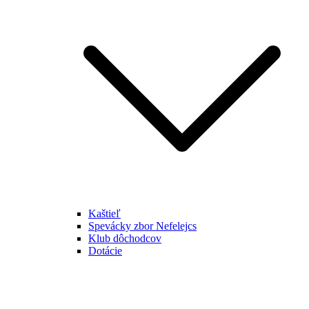
Kaštieľ
Spevácky zbor Nefelejcs
Klub dôchodcov
Dotácie