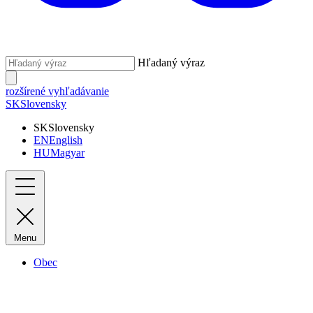
Hľadaný výraz
rozšírené vyhľadávanie
SK
Slovensky
SK
Slovensky
EN
English
HU
Magyar
Menu
Obec