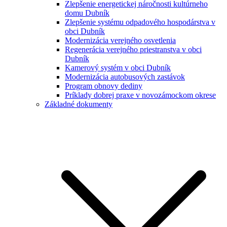
Zlepšenie energetickej náročnosti kultúrneho
domu Dubník
Zlepšenie systému odpadového hospodárstva v
obci Dubník
Modernizácia verejného osvetlenia
Regenerácia verejného priestranstva v obci
Dubník
Kamerový systém v obci Dubník
Modernizácia autobusových zastávok
Program obnovy dediny
Príklady dobrej praxe v novozámockom okrese
Základné dokumenty