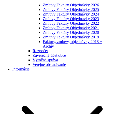
Zmluvy Faktúry Objednávky 2026
Zmluvy Faktúry Objednávky 2025
Zmluvy Faktúry Objednávky 2024
Zmluvy Faktúry Objednávky 2023
Zmluvy Faktúry Objednávky 2022
Zmluvy Faktúry Objednávky 2021
Zmluvy Faktúry Objednávky 2020
Zmluvy Faktúry Objednávky 2019
Faktúry, zmluvy, objednávky 2018 +
Archív
Rozpočet
Záverečný účet obce
Výročná správa
Verejné obstarávanie
Informácie