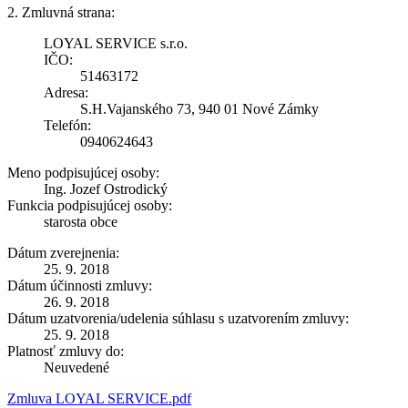
2. Zmluvná strana:
LOYAL SERVICE s.r.o.
IČO:
51463172
Adresa:
S.H.Vajanského 73, 940 01 Nové Zámky
Telefón:
0940624643
Meno podpisujúcej osoby:
Ing. Jozef Ostrodický
Funkcia podpisujúcej osoby:
starosta obce
Dátum zverejnenia:
25. 9. 2018
Dátum účinnosti zmluvy:
26. 9. 2018
Dátum uzatvorenia/udelenia súhlasu s uzatvorením zmluvy:
25. 9. 2018
Platnosť zmluvy do:
Neuvedené
Zmluva LOYAL SERVICE.pdf