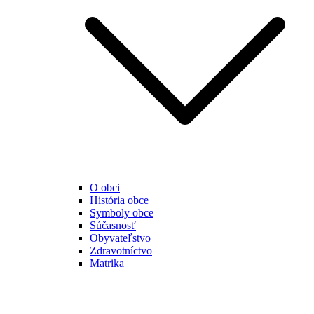
O obci
História obce
Symboly obce
Súčasnosť
Obyvateľstvo
Zdravotníctvo
Matrika