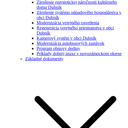
Zlepšenie energetickej náročnosti kultúrneho
domu Dubník
Zlepšenie systému odpadového hospodárstva v
obci Dubník
Modernizácia verejného osvetlenia
Regenerácia verejného priestranstva v obci
Dubník
Kamerový systém v obci Dubník
Modernizácia autobusových zastávok
Program obnovy dediny
Príklady dobrej praxe v novozámockom okrese
Základné dokumenty