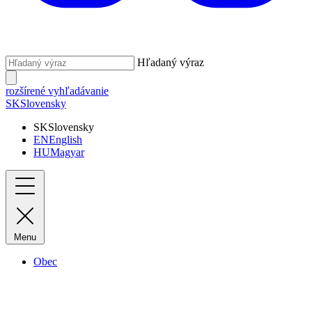
Hľadaný výraz
rozšírené vyhľadávanie
SK
Slovensky
SK
Slovensky
EN
English
HU
Magyar
Menu
Obec