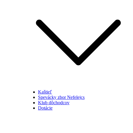
Kaštieľ
Spevácky zbor Nefelejcs
Klub dôchodcov
Dotácie