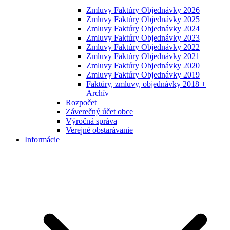
Zmluvy Faktúry Objednávky 2026
Zmluvy Faktúry Objednávky 2025
Zmluvy Faktúry Objednávky 2024
Zmluvy Faktúry Objednávky 2023
Zmluvy Faktúry Objednávky 2022
Zmluvy Faktúry Objednávky 2021
Zmluvy Faktúry Objednávky 2020
Zmluvy Faktúry Objednávky 2019
Faktúry, zmluvy, objednávky 2018 +
Archív
Rozpočet
Záverečný účet obce
Výročná správa
Verejné obstarávanie
Informácie