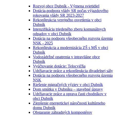
Rozvoj obce Dubník - Výmena svietidiel
Dotácia-podpora vlády SR počas výjazdového
rokovania vlády SR 2023-2027
Rekonštrukcia verejného osvetlenia v obci
Dubník
Intenzifikácia triedeného zberu komunálnych
odpadov v obci Dubník
Dotácia na podporu všeobecného rozvoja územia
NSK - 2025
Rekonštrukcia a modernizácia ZŠ s MŠ v obci
Dubník
Vodozádržné opatrenia v intraviláne obce
Dubník
Vyúčtovanie dotácie: Telocvičňa
Udržiavacie práce a rekonštrukcia divadelnej sály
Dotácia na podporu všeobecného rozvoja územia
NSK
Riešenie migračných výziev v obci Dubník
Dom smútku v Dubníku – stavebné úpravy
Udržiavacie práce a oprava časti chodníkov v
obci Dubník
Zlepšenie energetickej náročnosti kultúrneho
domu Dubník
Obstaranie záhradných kompostérov