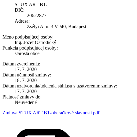
STUX ART BT.
DIČ:
20622877
Adresa:
Zsélyi A. u. 3 VI/40, Budapest
Meno podpisujúcej osoby:
Ing. Jozef Ostrodický
Funkcia podpisujúcej osoby:
starosta obce
Dátum zverejnenia:
17. 7. 2020
Dátum účinnosti zmluvy:
18. 7. 2020
Dátum uzatvorenia/udelenia súhlasu s uzatvorením zmluvy:
17. 7. 2020
Platnosť zmluvy do:
Neuvedené
Zmluva STUX ART BT-oberačkové slávnosti.pdf