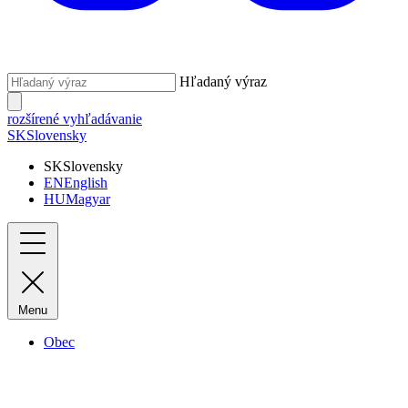
Hľadaný výraz
rozšírené vyhľadávanie
SK
Slovensky
SK
Slovensky
EN
English
HU
Magyar
Menu
Obec