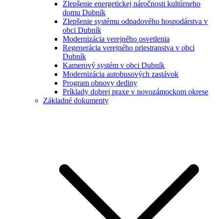
Zlepšenie energetickej náročnosti kultúrneho
domu Dubník
Zlepšenie systému odpadového hospodárstva v
obci Dubník
Modernizácia verejného osvetlenia
Regenerácia verejného priestranstva v obci
Dubník
Kamerový systém v obci Dubník
Modernizácia autobusových zastávok
Program obnovy dediny
Príklady dobrej praxe v novozámockom okrese
Základné dokumenty