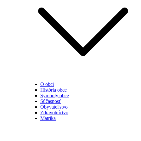
O obci
História obce
Symboly obce
Súčasnosť
Obyvateľstvo
Zdravotníctvo
Matrika