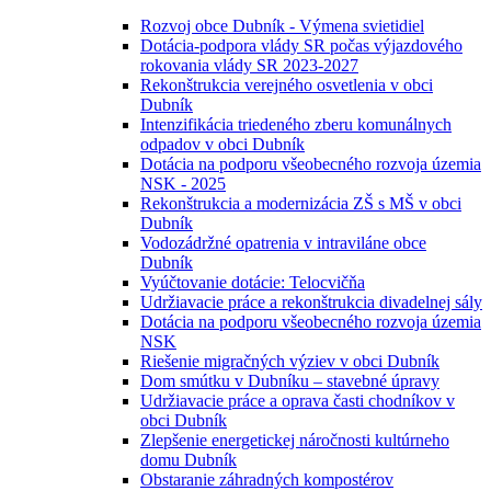
Rozvoj obce Dubník - Výmena svietidiel
Dotácia-podpora vlády SR počas výjazdového
rokovania vlády SR 2023-2027
Rekonštrukcia verejného osvetlenia v obci
Dubník
Intenzifikácia triedeného zberu komunálnych
odpadov v obci Dubník
Dotácia na podporu všeobecného rozvoja územia
NSK - 2025
Rekonštrukcia a modernizácia ZŠ s MŠ v obci
Dubník
Vodozádržné opatrenia v intraviláne obce
Dubník
Vyúčtovanie dotácie: Telocvičňa
Udržiavacie práce a rekonštrukcia divadelnej sály
Dotácia na podporu všeobecného rozvoja územia
NSK
Riešenie migračných výziev v obci Dubník
Dom smútku v Dubníku – stavebné úpravy
Udržiavacie práce a oprava časti chodníkov v
obci Dubník
Zlepšenie energetickej náročnosti kultúrneho
domu Dubník
Obstaranie záhradných kompostérov