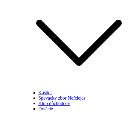
Kaštieľ
Spevácky zbor Nefelejcs
Klub dôchodcov
Dotácie