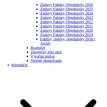
Zmluvy Faktúry Objednávky 2026
Zmluvy Faktúry Objednávky 2025
Zmluvy Faktúry Objednávky 2024
Zmluvy Faktúry Objednávky 2023
Zmluvy Faktúry Objednávky 2022
Zmluvy Faktúry Objednávky 2021
Zmluvy Faktúry Objednávky 2020
Zmluvy Faktúry Objednávky 2019
Faktúry, zmluvy, objednávky 2018 +
Archív
Rozpočet
Záverečný účet obce
Výročná správa
Verejné obstarávanie
Informácie