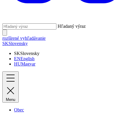
Hľadaný výraz
rozšírené vyhľadávanie
SK
Slovensky
SK
Slovensky
EN
English
HU
Magyar
Menu
Obec