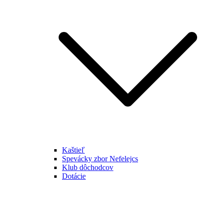
Kaštieľ
Spevácky zbor Nefelejcs
Klub dôchodcov
Dotácie