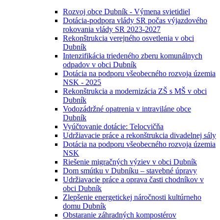
Rozvoj obce Dubník - Výmena svietidiel
Dotácia-podpora vlády SR počas výjazdového
rokovania vlády SR 2023-2027
Rekonštrukcia verejného osvetlenia v obci
Dubník
Intenzifikácia triedeného zberu komunálnych
odpadov v obci Dubník
Dotácia na podporu všeobecného rozvoja územia
NSK - 2025
Rekonštrukcia a modernizácia ZŠ s MŠ v obci
Dubník
Vodozádržné opatrenia v intraviláne obce
Dubník
Vyúčtovanie dotácie: Telocvičňa
Udržiavacie práce a rekonštrukcia divadelnej sály
Dotácia na podporu všeobecného rozvoja územia
NSK
Riešenie migračných výziev v obci Dubník
Dom smútku v Dubníku – stavebné úpravy
Udržiavacie práce a oprava časti chodníkov v
obci Dubník
Zlepšenie energetickej náročnosti kultúrneho
domu Dubník
Obstaranie záhradných kompostérov