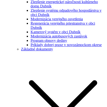
Zlepšenie energetickej náročnosti kultúrneho
domu Dubník
Zlepšenie systému odpadového hospodárstva v
obci Dubník
Modernizácia verejného osvetlenia
Regenerácia verejného priestranstva v obci
Dubník
Kamerový systém v obci Dubník
Modernizácia autobusových zastávok
Program obnovy dediny
Príklady dobrej praxe v novozámockom okrese
Základné dokumenty