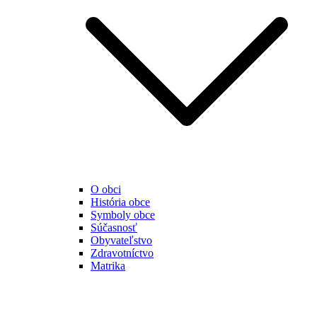
O obci
História obce
Symboly obce
Súčasnosť
Obyvateľstvo
Zdravotníctvo
Matrika