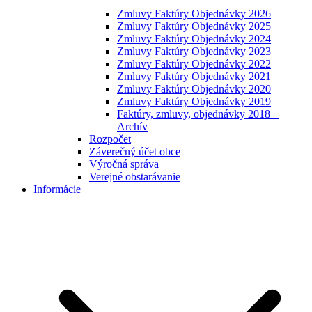
Zmluvy Faktúry Objednávky 2026
Zmluvy Faktúry Objednávky 2025
Zmluvy Faktúry Objednávky 2024
Zmluvy Faktúry Objednávky 2023
Zmluvy Faktúry Objednávky 2022
Zmluvy Faktúry Objednávky 2021
Zmluvy Faktúry Objednávky 2020
Zmluvy Faktúry Objednávky 2019
Faktúry, zmluvy, objednávky 2018 +
Archív
Rozpočet
Záverečný účet obce
Výročná správa
Verejné obstarávanie
Informácie