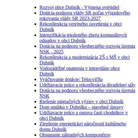
Rozvoj obce Dubník - Výmena svietidiel
Dotácia-podpora vlády SR počas výjazdového
rokovania vlády SR 2023-2027
Rekonštrukcia verejného osvetlenia v obci
Dubník
Intenzifikácia triedeného zberu komunálnych
odpadov v obci Dubník
Dotácia na podporu všeobecného rozvoja územia
NSK - 2025
Rekonštrukcia a modernizácia ZŠ s MŠ v obci
Dubník
Vodozádržné opatrenia v intraviláne obce
Dubník
Vyúčtovanie dotácie: Telocvičňa
Udržiavacie práce a rekonštrukcia divadelnej sály
Dotácia na podporu všeobecného rozvoja územia
NSK
Riešenie migračných výziev v obci Dubník
Dom smútku v Dubníku – stavebné úpravy
Udržiavacie práce a oprava časti chodníkov v
obci Dubník
Zlepšenie energetickej náročnosti kultúrneho
domu Dubník
Obstaranie záhradných kompostérov