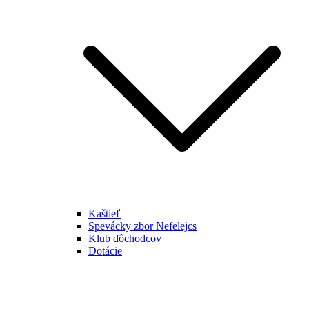
Kaštieľ
Spevácky zbor Nefelejcs
Klub dôchodcov
Dotácie