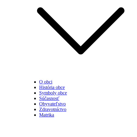
O obci
História obce
Symboly obce
Súčasnosť
Obyvateľstvo
Zdravotníctvo
Matrika