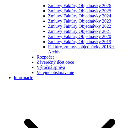
Zmluvy Faktúry Objednávky 2026
Zmluvy Faktúry Objednávky 2025
Zmluvy Faktúry Objednávky 2024
Zmluvy Faktúry Objednávky 2023
Zmluvy Faktúry Objednávky 2022
Zmluvy Faktúry Objednávky 2021
Zmluvy Faktúry Objednávky 2020
Zmluvy Faktúry Objednávky 2019
Faktúry, zmluvy, objednávky 2018 +
Archív
Rozpočet
Záverečný účet obce
Výročná správa
Verejné obstarávanie
Informácie