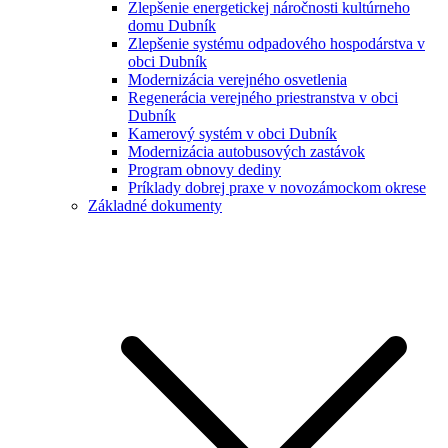
Zlepšenie energetickej náročnosti kultúrneho
domu Dubník
Zlepšenie systému odpadového hospodárstva v
obci Dubník
Modernizácia verejného osvetlenia
Regenerácia verejného priestranstva v obci
Dubník
Kamerový systém v obci Dubník
Modernizácia autobusových zastávok
Program obnovy dediny
Príklady dobrej praxe v novozámockom okrese
Základné dokumenty