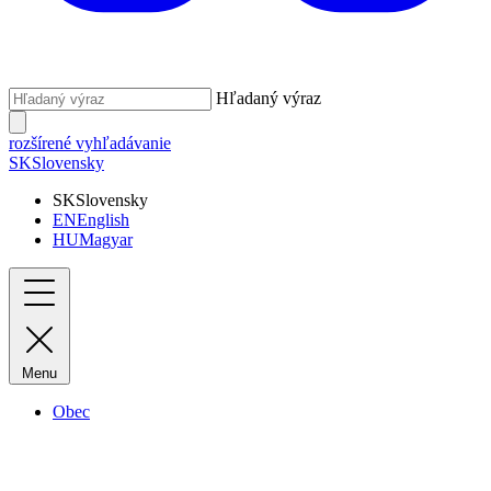
Hľadaný výraz
rozšírené vyhľadávanie
SK
Slovensky
SK
Slovensky
EN
English
HU
Magyar
Menu
Obec