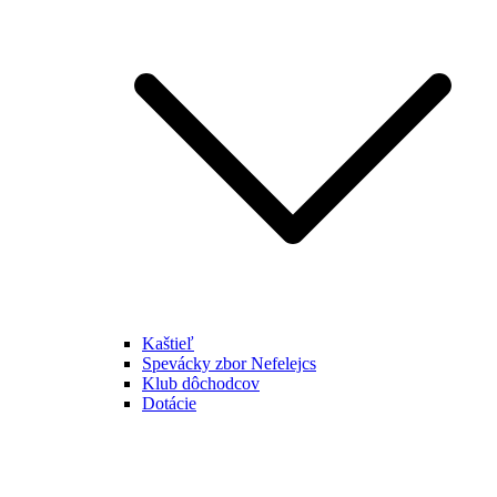
Kaštieľ
Spevácky zbor Nefelejcs
Klub dôchodcov
Dotácie