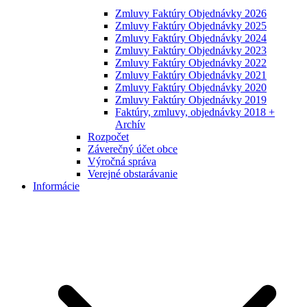
Zmluvy Faktúry Objednávky 2026
Zmluvy Faktúry Objednávky 2025
Zmluvy Faktúry Objednávky 2024
Zmluvy Faktúry Objednávky 2023
Zmluvy Faktúry Objednávky 2022
Zmluvy Faktúry Objednávky 2021
Zmluvy Faktúry Objednávky 2020
Zmluvy Faktúry Objednávky 2019
Faktúry, zmluvy, objednávky 2018 +
Archív
Rozpočet
Záverečný účet obce
Výročná správa
Verejné obstarávanie
Informácie