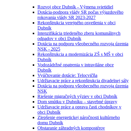
Rozvoj obce Dubník - Výmena svietidiel
Dotácia-podpora vlády SR počas výjazdového
rokovania vlády SR 2023-2027
Rekonštrukcia verejného osvetlenia v obci
Dubník
Intenzifikácia triedeného zberu komunálnych
odpadov v obci Dubník
Dotácia na podporu všeobecného rozvoja územia
NSK - 2025
Rekonštrukcia a modernizácia ZŠ s MŠ v obci
Dubník
Vodozádržné opatrenia v intraviláne obce
Dubník
Vyúčtovanie dotácie: Telocvičňa
Udržiavacie práce a rekonštrukcia divadelnej sály
Dotácia na podporu všeobecného rozvoja územia
NSK
Riešenie migračných výziev v obci Dubník
Dom smútku v Dubníku – stavebné úpravy
Udržiavacie práce a oprava časti chodníkov v
obci Dubník
Zlepšenie energetickej náročnosti kultúrneho
domu Dubník
Obstaranie záhradných kompostérov