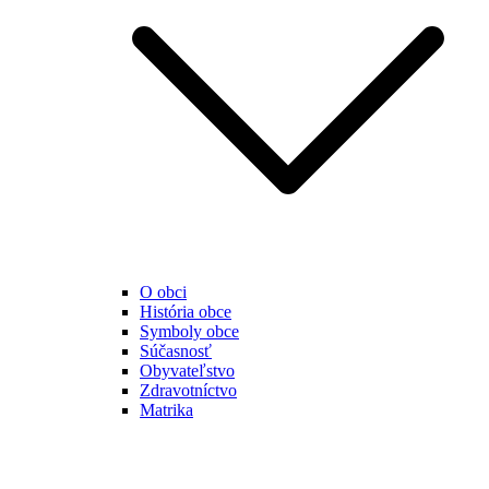
O obci
História obce
Symboly obce
Súčasnosť
Obyvateľstvo
Zdravotníctvo
Matrika