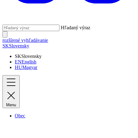
Hľadaný výraz
rozšírené vyhľadávanie
SK
Slovensky
SK
Slovensky
EN
English
HU
Magyar
Menu
Obec