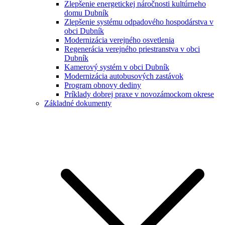
Zlepšenie energetickej náročnosti kultúrneho
domu Dubník
Zlepšenie systému odpadového hospodárstva v
obci Dubník
Modernizácia verejného osvetlenia
Regenerácia verejného priestranstva v obci
Dubník
Kamerový systém v obci Dubník
Modernizácia autobusových zastávok
Program obnovy dediny
Príklady dobrej praxe v novozámockom okrese
Základné dokumenty