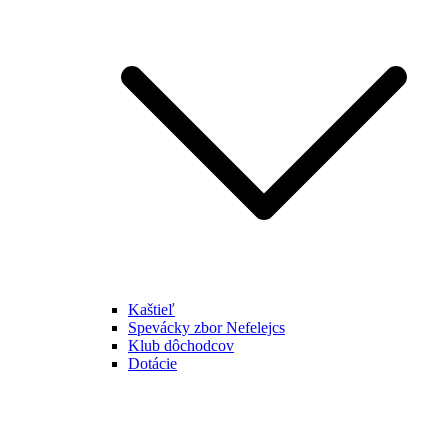
Kaštieľ
Spevácky zbor Nefelejcs
Klub dôchodcov
Dotácie