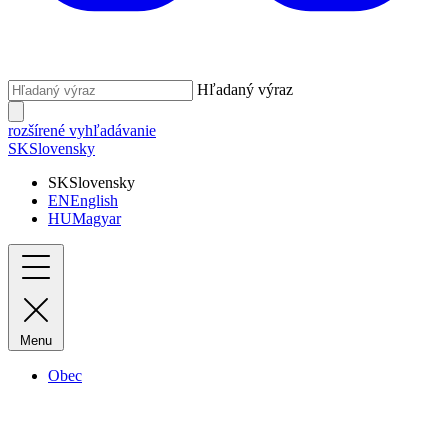
Hľadaný výraz
rozšírené vyhľadávanie
SK
Slovensky
SK
Slovensky
EN
English
HU
Magyar
Menu
Obec