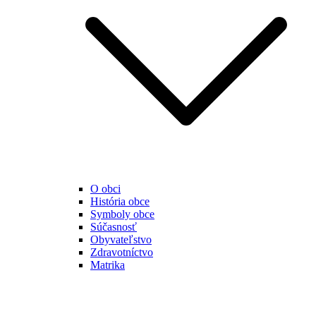
O obci
História obce
Symboly obce
Súčasnosť
Obyvateľstvo
Zdravotníctvo
Matrika