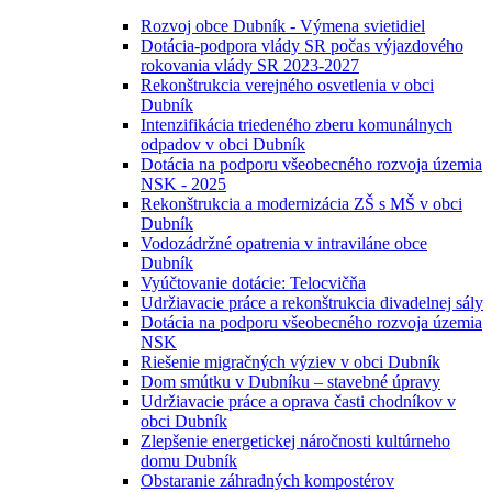
Rozvoj obce Dubník - Výmena svietidiel
Dotácia-podpora vlády SR počas výjazdového
rokovania vlády SR 2023-2027
Rekonštrukcia verejného osvetlenia v obci
Dubník
Intenzifikácia triedeného zberu komunálnych
odpadov v obci Dubník
Dotácia na podporu všeobecného rozvoja územia
NSK - 2025
Rekonštrukcia a modernizácia ZŠ s MŠ v obci
Dubník
Vodozádržné opatrenia v intraviláne obce
Dubník
Vyúčtovanie dotácie: Telocvičňa
Udržiavacie práce a rekonštrukcia divadelnej sály
Dotácia na podporu všeobecného rozvoja územia
NSK
Riešenie migračných výziev v obci Dubník
Dom smútku v Dubníku – stavebné úpravy
Udržiavacie práce a oprava časti chodníkov v
obci Dubník
Zlepšenie energetickej náročnosti kultúrneho
domu Dubník
Obstaranie záhradných kompostérov