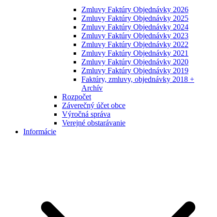
Zmluvy Faktúry Objednávky 2026
Zmluvy Faktúry Objednávky 2025
Zmluvy Faktúry Objednávky 2024
Zmluvy Faktúry Objednávky 2023
Zmluvy Faktúry Objednávky 2022
Zmluvy Faktúry Objednávky 2021
Zmluvy Faktúry Objednávky 2020
Zmluvy Faktúry Objednávky 2019
Faktúry, zmluvy, objednávky 2018 +
Archív
Rozpočet
Záverečný účet obce
Výročná správa
Verejné obstarávanie
Informácie