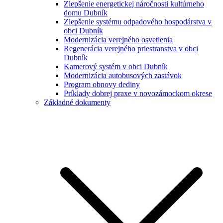
Zlepšenie energetickej náročnosti kultúrneho
domu Dubník
Zlepšenie systému odpadového hospodárstva v
obci Dubník
Modernizácia verejného osvetlenia
Regenerácia verejného priestranstva v obci
Dubník
Kamerový systém v obci Dubník
Modernizácia autobusových zastávok
Program obnovy dediny
Príklady dobrej praxe v novozámockom okrese
Základné dokumenty