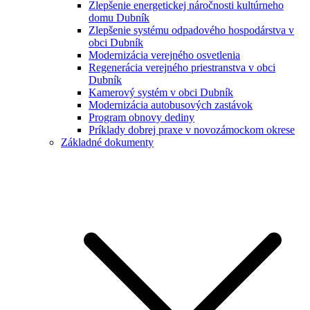
Zlepšenie energetickej náročnosti kultúrneho
domu Dubník
Zlepšenie systému odpadového hospodárstva v
obci Dubník
Modernizácia verejného osvetlenia
Regenerácia verejného priestranstva v obci
Dubník
Kamerový systém v obci Dubník
Modernizácia autobusových zastávok
Program obnovy dediny
Príklady dobrej praxe v novozámockom okrese
Základné dokumenty