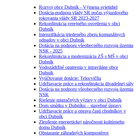
Rozvoj obce Dubník - Výmena svietidiel
Dotácia-podpora vlády SR počas výjazdového
rokovania vlády SR 2023-2027
Rekonštrukcia verejného osvetlenia v obci
Dubník
Intenzifikácia triedeného zberu komunálnych
odpadov v obci Dubník
Dotácia na podporu všeobecného rozvoja územia
NSK - 2025
Rekonštrukcia a modernizácia ZŠ s MŠ v obci
Dubník
Vodozádržné opatrenia v intraviláne obce
Dubník
Vyúčtovanie dotácie: Telocvičňa
Udržiavacie práce a rekonštrukcia divadelnej sály
Dotácia na podporu všeobecného rozvoja územia
NSK
Riešenie migračných výziev v obci Dubník
Dom smútku v Dubníku – stavebné úpravy
Udržiavacie práce a oprava časti chodníkov v
obci Dubník
Zlepšenie energetickej náročnosti kultúrneho
domu Dubník
Obstaranie záhradných kompostérov