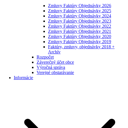
Zmluvy Faktúry Objednávky 2026
Zmluvy Faktúry Objednávky 2025
Zmluvy Faktúry Objednávky 2024
Zmluvy Faktúry Objednávky 2023
Zmluvy Faktúry Objednávky 2022
Zmluvy Faktúry Objednávky 2021
Zmluvy Faktúry Objednávky 2020
Zmluvy Faktúry Objednávky 2019
Faktúry, zmluvy, objednávky 2018 +
Archív
Rozpočet
Záverečný účet obce
Výročná správa
Verejné obstarávanie
Informácie