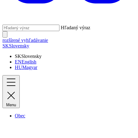
Hľadaný výraz
rozšírené vyhľadávanie
SK
Slovensky
SK
Slovensky
EN
English
HU
Magyar
Menu
Obec