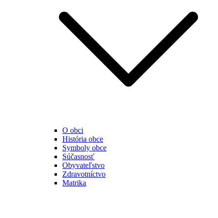
O obci
História obce
Symboly obce
Súčasnosť
Obyvateľstvo
Zdravotníctvo
Matrika