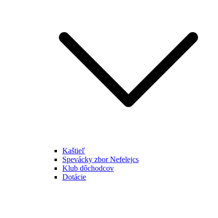
Kaštieľ
Spevácky zbor Nefelejcs
Klub dôchodcov
Dotácie