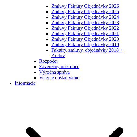
Zmluvy Faktúry Objednávky 2026
Zmluvy Faktúry Objednávky 2025
Zmluvy Faktúry Objednávky 2024
Zmluvy Faktúry Objednávky 2023
Zmluvy Faktúry Objednávky 2022
Zmluvy Faktúry Objednávky 2021
Zmluvy Faktúry Objednávky 2020
Zmluvy Faktúry Objednávky 2019
Faktúry, zmluvy, objednávky 2018 +
Archív
Rozpočet
Záverečný účet obce
Výročná správa
Verejné obstarávanie
Informácie