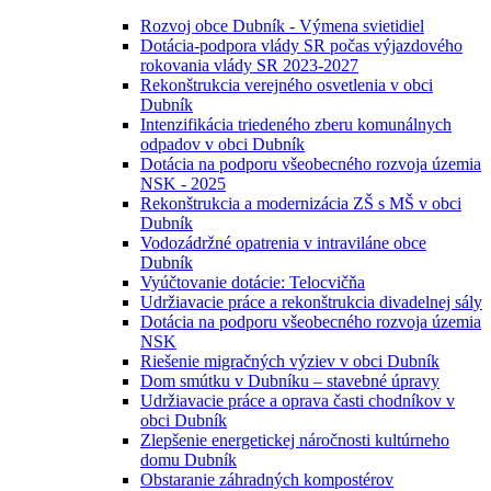
Rozvoj obce Dubník - Výmena svietidiel
Dotácia-podpora vlády SR počas výjazdového
rokovania vlády SR 2023-2027
Rekonštrukcia verejného osvetlenia v obci
Dubník
Intenzifikácia triedeného zberu komunálnych
odpadov v obci Dubník
Dotácia na podporu všeobecného rozvoja územia
NSK - 2025
Rekonštrukcia a modernizácia ZŠ s MŠ v obci
Dubník
Vodozádržné opatrenia v intraviláne obce
Dubník
Vyúčtovanie dotácie: Telocvičňa
Udržiavacie práce a rekonštrukcia divadelnej sály
Dotácia na podporu všeobecného rozvoja územia
NSK
Riešenie migračných výziev v obci Dubník
Dom smútku v Dubníku – stavebné úpravy
Udržiavacie práce a oprava časti chodníkov v
obci Dubník
Zlepšenie energetickej náročnosti kultúrneho
domu Dubník
Obstaranie záhradných kompostérov