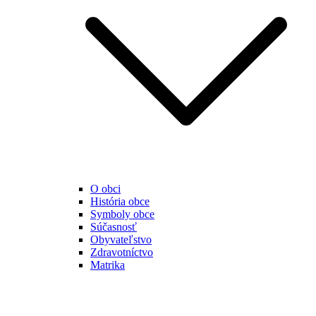
O obci
História obce
Symboly obce
Súčasnosť
Obyvateľstvo
Zdravotníctvo
Matrika