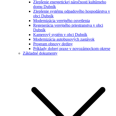
Zlepšenie energetickej náročnosti kultúrneho
domu Dubník
Zlepšenie systému odpadového hospodárstva v
obci Dubník
Modernizácia verejného osvetlenia
Regenerácia verejného priestranstva v obci
Dubník
Kamerový systém v obci Dubník
Modernizácia autobusových zastávok
Program obnovy dediny
Príklady dobrej praxe v novozámockom okrese
Základné dokumenty