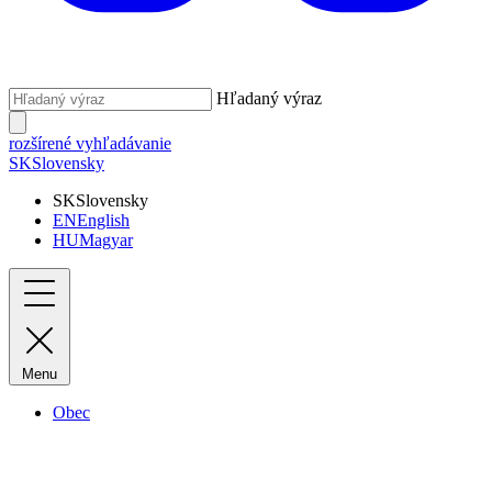
Hľadaný výraz
rozšírené vyhľadávanie
SK
Slovensky
SK
Slovensky
EN
English
HU
Magyar
Menu
Obec