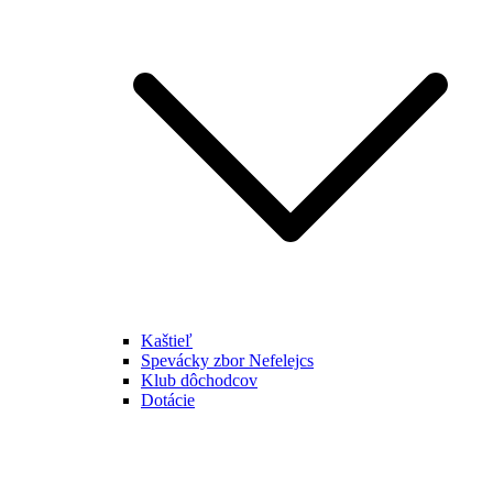
Kaštieľ
Spevácky zbor Nefelejcs
Klub dôchodcov
Dotácie