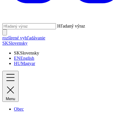
Hľadaný výraz
rozšírené vyhľadávanie
SK
Slovensky
SK
Slovensky
EN
English
HU
Magyar
Menu
Obec