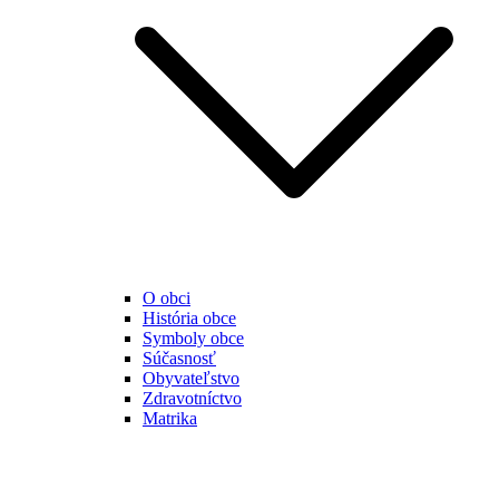
O obci
História obce
Symboly obce
Súčasnosť
Obyvateľstvo
Zdravotníctvo
Matrika