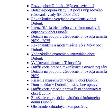
Rozvoj obce Dubník - Výmena svietidiel
Dotácia-podpora vlády SR počas výjazdového
rokovania vlády SR 2023-2027
Rekonštrukcia verejného osvetlenia v obci
Dubník
Intenzifikácia triedeného zberu komunálnych
odpadov v obci Dubník
Dotácia na podporu všeobecného rozvoja územia
NSK - 2025
Rekonštrukcia a modernizácia ZŠ s MŠ v obci
Dubník
Vodozádržné opatrenia v intraviláne obce
Dubník
Vyúčtovanie dotácie: Telocvičňa
Udržiavacie práce a rekonštrukcia divadelnej sály
Dotácia na podporu všeobecného rozvoja územia
NSK
Riešenie migračných výziev v obci Dubník
Dom smútku v Dubníku – stavebné úpravy
Udržiavacie práce a oprava časti chodníkov v
obci Dubník
Zlepšenie energetickej náročnosti kultúrneho
domu Dubník
Obstaranie záhradných kompostérov