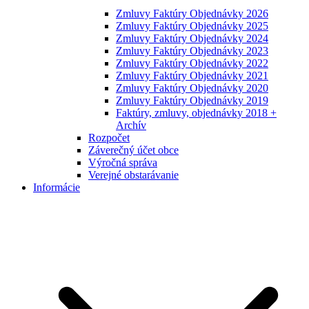
Zmluvy Faktúry Objednávky 2026
Zmluvy Faktúry Objednávky 2025
Zmluvy Faktúry Objednávky 2024
Zmluvy Faktúry Objednávky 2023
Zmluvy Faktúry Objednávky 2022
Zmluvy Faktúry Objednávky 2021
Zmluvy Faktúry Objednávky 2020
Zmluvy Faktúry Objednávky 2019
Faktúry, zmluvy, objednávky 2018 +
Archív
Rozpočet
Záverečný účet obce
Výročná správa
Verejné obstarávanie
Informácie