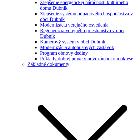
Zlepšenie energetickej náročnosti kultúrneho
domu Dubník
Zlepšenie systému odpadového hospodárstva v
obci Dubník
Modernizácia verejného osvetlenia
Regenerácia verejného priestranstva v obci
Dubník
Kamerový systém v obci Dubník
Modernizácia autobusových zastávok
Program obnovy dediny
Príklady dobrej praxe v novozámockom okrese
Základné dokumenty