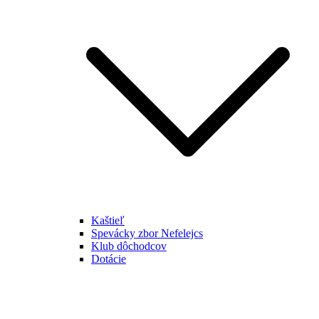
Kaštieľ
Spevácky zbor Nefelejcs
Klub dôchodcov
Dotácie