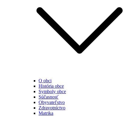
O obci
História obce
Symboly obce
Súčasnosť
Obyvateľstvo
Zdravotníctvo
Matrika