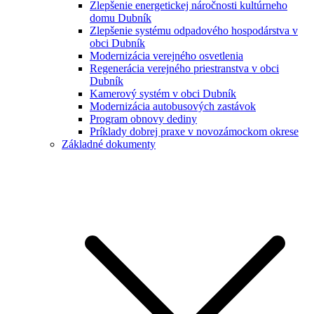
Zlepšenie energetickej náročnosti kultúrneho
domu Dubník
Zlepšenie systému odpadového hospodárstva v
obci Dubník
Modernizácia verejného osvetlenia
Regenerácia verejného priestranstva v obci
Dubník
Kamerový systém v obci Dubník
Modernizácia autobusových zastávok
Program obnovy dediny
Príklady dobrej praxe v novozámockom okrese
Základné dokumenty