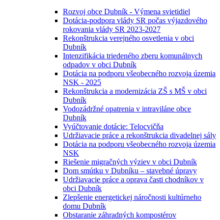
Rozvoj obce Dubník - Výmena svietidiel
Dotácia-podpora vlády SR počas výjazdového
rokovania vlády SR 2023-2027
Rekonštrukcia verejného osvetlenia v obci
Dubník
Intenzifikácia triedeného zberu komunálnych
odpadov v obci Dubník
Dotácia na podporu všeobecného rozvoja územia
NSK - 2025
Rekonštrukcia a modernizácia ZŠ s MŠ v obci
Dubník
Vodozádržné opatrenia v intraviláne obce
Dubník
Vyúčtovanie dotácie: Telocvičňa
Udržiavacie práce a rekonštrukcia divadelnej sály
Dotácia na podporu všeobecného rozvoja územia
NSK
Riešenie migračných výziev v obci Dubník
Dom smútku v Dubníku – stavebné úpravy
Udržiavacie práce a oprava časti chodníkov v
obci Dubník
Zlepšenie energetickej náročnosti kultúrneho
domu Dubník
Obstaranie záhradných kompostérov