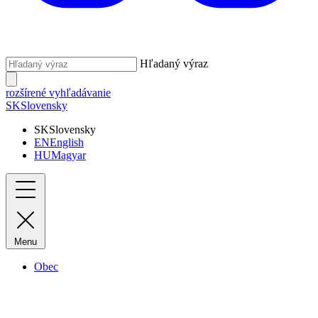
Hľadaný výraz
rozšírené vyhľadávanie
SK
Slovensky
SK
Slovensky
EN
English
HU
Magyar
Menu
Obec