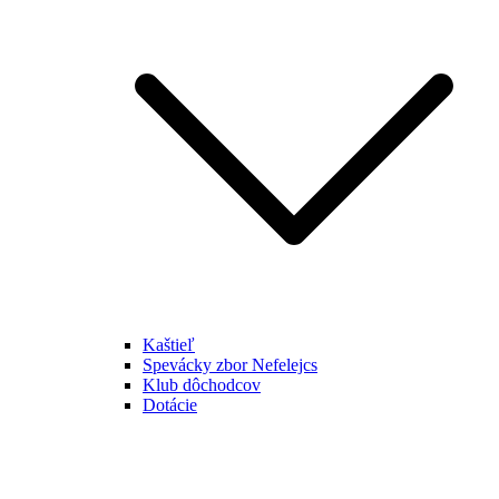
Kaštieľ
Spevácky zbor Nefelejcs
Klub dôchodcov
Dotácie