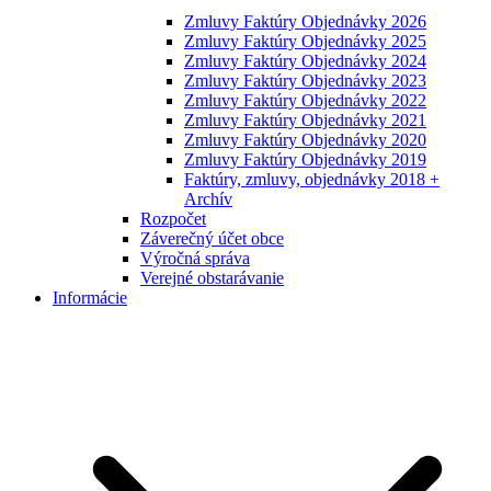
Zmluvy Faktúry Objednávky 2026
Zmluvy Faktúry Objednávky 2025
Zmluvy Faktúry Objednávky 2024
Zmluvy Faktúry Objednávky 2023
Zmluvy Faktúry Objednávky 2022
Zmluvy Faktúry Objednávky 2021
Zmluvy Faktúry Objednávky 2020
Zmluvy Faktúry Objednávky 2019
Faktúry, zmluvy, objednávky 2018 +
Archív
Rozpočet
Záverečný účet obce
Výročná správa
Verejné obstarávanie
Informácie