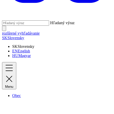
Hľadaný výraz
rozšírené vyhľadávanie
SK
Slovensky
SK
Slovensky
EN
English
HU
Magyar
Menu
Obec