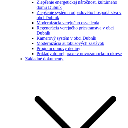
Zlepšenie energetickej náročnosti kultúrneho
domu Dubník
Zlepšenie systému odpadového hospodárstva v
obci Dubník
Modernizácia verejného osvetlenia
Regenerácia verejného priestranstva v obci
Dubník
Kamerový systém v obci Dubník
Modernizácia autobusových zastávok
Program obnovy dediny
Príklady dobrej praxe v novozámockom okrese
Základné dokumenty