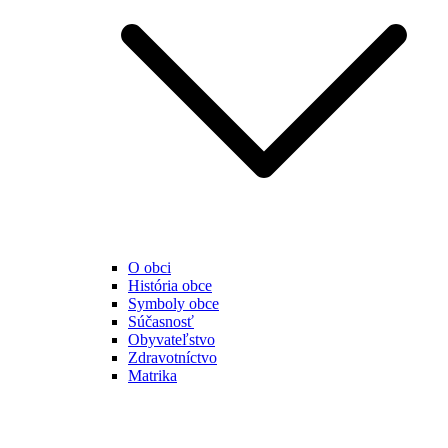
O obci
História obce
Symboly obce
Súčasnosť
Obyvateľstvo
Zdravotníctvo
Matrika