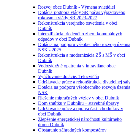
Rozvoj obce Dubník - Výmena svietidiel
Dotácia-podpora vlády SR počas výjazdového
rokovania vlády SR 2023-2027
Rekonštrukcia verejného osvetlenia v obci
Dubník
Intenzifikácia triedeného zberu komunálnych
odpadov v obci Dubník
Dotácia na podporu všeobecného rozvoja územia
NSK - 2025
Rekonštrukcia a modernizácia ZŠ s MŠ v obci
Dubník
Vodozádržné opatrenia v intraviláne obce
Dubník
Vyúčtovanie dotácie: Telocvičňa
Udržiavacie práce a rekonštrukcia divadelnej sály
Dotácia na podporu všeobecného rozvoja územia
NSK
Riešenie migračných výziev v obci Dubník
Dom smútku v Dubníku – stavebné úpravy
Udržiavacie práce a oprava časti chodníkov v
obci Dubník
Zlepšenie energetickej náročnosti kultúrneho
domu Dubník
Obstaranie záhradných kompostérov