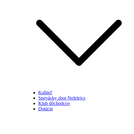
Kaštieľ
Spevácky zbor Nefelejcs
Klub dôchodcov
Dotácie