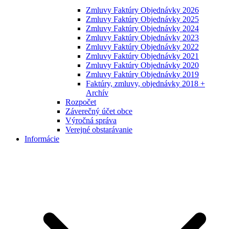
Zmluvy Faktúry Objednávky 2026
Zmluvy Faktúry Objednávky 2025
Zmluvy Faktúry Objednávky 2024
Zmluvy Faktúry Objednávky 2023
Zmluvy Faktúry Objednávky 2022
Zmluvy Faktúry Objednávky 2021
Zmluvy Faktúry Objednávky 2020
Zmluvy Faktúry Objednávky 2019
Faktúry, zmluvy, objednávky 2018 +
Archív
Rozpočet
Záverečný účet obce
Výročná správa
Verejné obstarávanie
Informácie