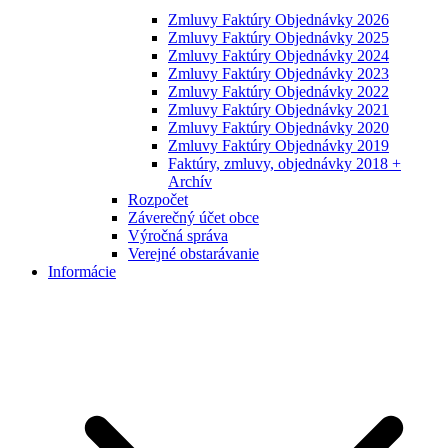
Zmluvy Faktúry Objednávky 2026
Zmluvy Faktúry Objednávky 2025
Zmluvy Faktúry Objednávky 2024
Zmluvy Faktúry Objednávky 2023
Zmluvy Faktúry Objednávky 2022
Zmluvy Faktúry Objednávky 2021
Zmluvy Faktúry Objednávky 2020
Zmluvy Faktúry Objednávky 2019
Faktúry, zmluvy, objednávky 2018 +
Archív
Rozpočet
Záverečný účet obce
Výročná správa
Verejné obstarávanie
Informácie