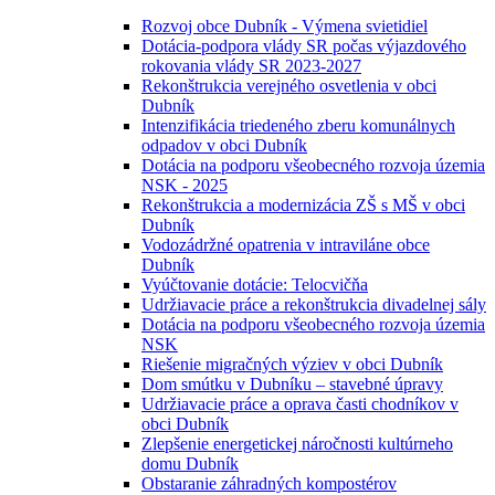
Rozvoj obce Dubník - Výmena svietidiel
Dotácia-podpora vlády SR počas výjazdového
rokovania vlády SR 2023-2027
Rekonštrukcia verejného osvetlenia v obci
Dubník
Intenzifikácia triedeného zberu komunálnych
odpadov v obci Dubník
Dotácia na podporu všeobecného rozvoja územia
NSK - 2025
Rekonštrukcia a modernizácia ZŠ s MŠ v obci
Dubník
Vodozádržné opatrenia v intraviláne obce
Dubník
Vyúčtovanie dotácie: Telocvičňa
Udržiavacie práce a rekonštrukcia divadelnej sály
Dotácia na podporu všeobecného rozvoja územia
NSK
Riešenie migračných výziev v obci Dubník
Dom smútku v Dubníku – stavebné úpravy
Udržiavacie práce a oprava časti chodníkov v
obci Dubník
Zlepšenie energetickej náročnosti kultúrneho
domu Dubník
Obstaranie záhradných kompostérov