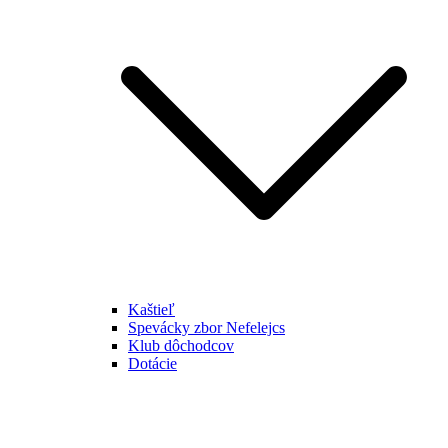
Kaštieľ
Spevácky zbor Nefelejcs
Klub dôchodcov
Dotácie