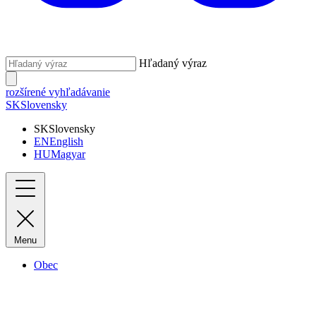
Hľadaný výraz
rozšírené vyhľadávanie
SK
Slovensky
SK
Slovensky
EN
English
HU
Magyar
Menu
Obec