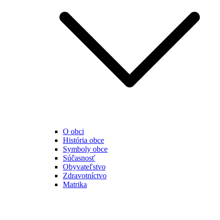
O obci
História obce
Symboly obce
Súčasnosť
Obyvateľstvo
Zdravotníctvo
Matrika