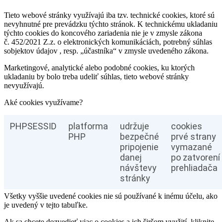
Tieto webové stránky využívajú iba tzv. technické cookies, ktoré sú
nevyhnutné pre prevádzku týchto stránok. K technickému ukladaniu
týchto cookies do koncového zariadenia nie je v zmysle zákona
č. 452/2021 Z.z. o elektronických komunikáciách, potrebný súhlas
sobjektov údajov , resp. „účastníka“ v zmysle uvedeného zákona.
Marketingové, analytické alebo podobné cookies, ku ktorých
ukladaniu by bolo treba udeliť súhlas, tieto webové stránky
nevyužívajú.
Aké cookies využívame?
PHPSESSID
platforma
udržuje
cookies
PHP
bezpečné
prvé strany
pripojenie
vymazané
danej
po zatvorení
návštevy
prehliadača
stránky
Všetky vyššie uvedené cookies nie sú používané k inému účelu, ako
je uvedený v tejto tabuľke.
Ak sa chcete dozvedieť viac o cookies a ich širšom využití, kliknite