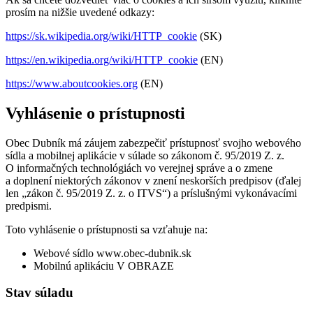
prosím na nižšie uvedené odkazy:
https://sk.wikipedia.org/wiki/HTTP_cookie
(SK)
https://en.wikipedia.org/wiki/HTTP_cookie
(EN)
https://www.aboutcookies.org
(EN)
Vyhlásenie o prístupnosti
Obec Dubník má záujem zabezpečiť prístupnosť svojho webového
sídla a mobilnej aplikácie v súlade so zákonom č. 95/2019 Z. z.
O informačných technológiách vo verejnej správe a o zmene
a doplnení niektorých zákonov v znení neskorších predpisov (ďalej
len „zákon č. 95/2019 Z. z. o ITVS“) a príslušnými vykonávacími
predpismi.
Toto vyhlásenie o prístupnosti sa vzťahuje na:
Webové sídlo www.obec-dubnik.sk
Mobilnú aplikáciu V OBRAZE
Stav súladu