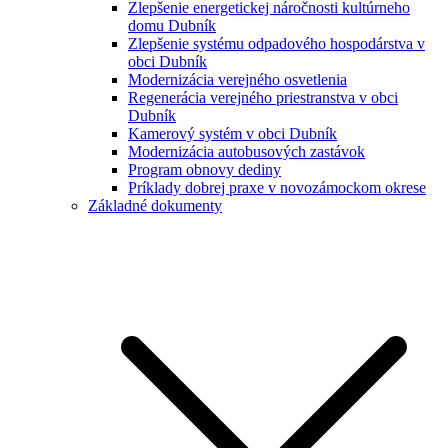
Zlepšenie energetickej náročnosti kultúrneho
domu Dubník
Zlepšenie systému odpadového hospodárstva v
obci Dubník
Modernizácia verejného osvetlenia
Regenerácia verejného priestranstva v obci
Dubník
Kamerový systém v obci Dubník
Modernizácia autobusových zastávok
Program obnovy dediny
Príklady dobrej praxe v novozámockom okrese
Základné dokumenty