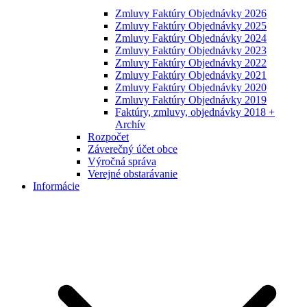
Zmluvy Faktúry Objednávky 2026
Zmluvy Faktúry Objednávky 2025
Zmluvy Faktúry Objednávky 2024
Zmluvy Faktúry Objednávky 2023
Zmluvy Faktúry Objednávky 2022
Zmluvy Faktúry Objednávky 2021
Zmluvy Faktúry Objednávky 2020
Zmluvy Faktúry Objednávky 2019
Faktúry, zmluvy, objednávky 2018 +
Archív
Rozpočet
Záverečný účet obce
Výročná správa
Verejné obstarávanie
Informácie