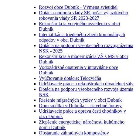
Rozvoj obce Dubník - Výmena svietidiel
Dotácia-podpora vlády SR počas výjazdového
rokovania vlády SR 2023-2027
Rekonštrukcia verejného osvetlenia v obci
Dubník
Intenzifikácia triedeného zberu komunálnych
odpadov v obci Dubník
Dotácia na podporu všeobecného rozvoja územia
NSK - 2025
Rekonštrukcia a modernizácia ZŠ s MŠ v obci
Dubník
Vodozádržné opatrenia v intraviláne obce
Dubník
Vyúčtovanie dotácie: Telocvičňa
Udržiavacie práce a rekonštrukcia divadelnej sály
Dotácia na podporu všeobecného rozvoja územia
NSK
Riešenie migračných výziev v obci Dubník
Dom smútku v Dubníku – stavebné úpravy
Udržiavacie práce a oprava časti chodníkov v
obci Dubník
Zlepšenie energetickej náročnosti kultúrneho
domu Dubník
Obstaranie záhradných kompostérov