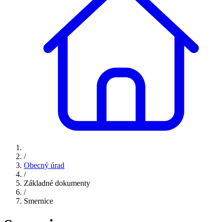
/
Obecný úrad
/
Základné dokumenty
/
Smernice