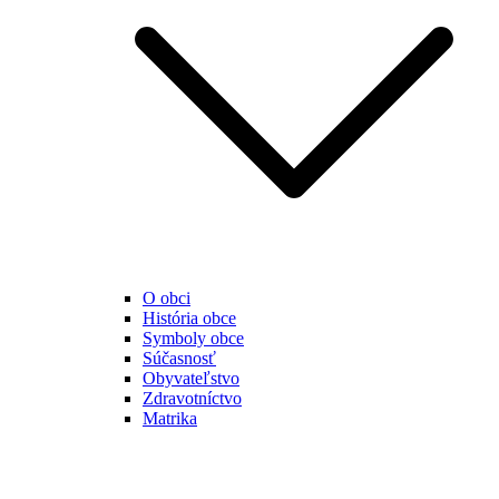
O obci
História obce
Symboly obce
Súčasnosť
Obyvateľstvo
Zdravotníctvo
Matrika