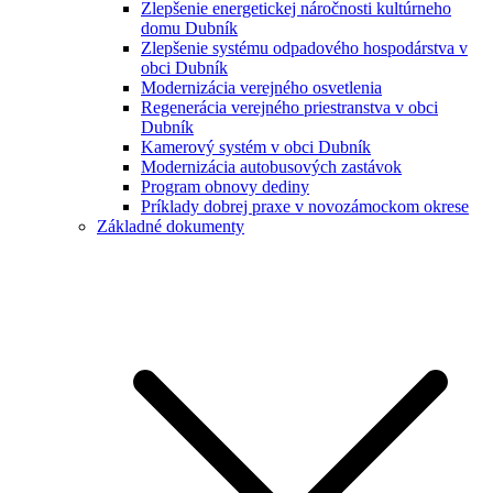
Zlepšenie energetickej náročnosti kultúrneho
domu Dubník
Zlepšenie systému odpadového hospodárstva v
obci Dubník
Modernizácia verejného osvetlenia
Regenerácia verejného priestranstva v obci
Dubník
Kamerový systém v obci Dubník
Modernizácia autobusových zastávok
Program obnovy dediny
Príklady dobrej praxe v novozámockom okrese
Základné dokumenty