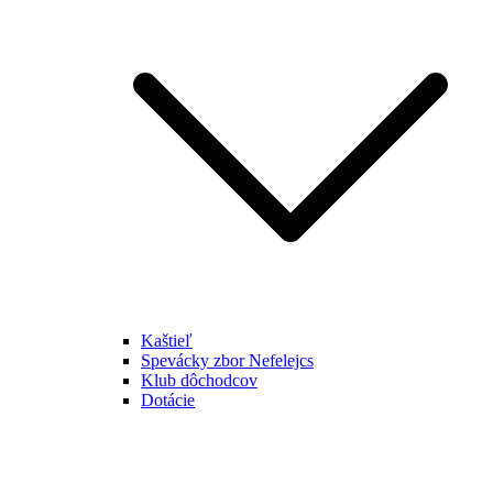
Kaštieľ
Spevácky zbor Nefelejcs
Klub dôchodcov
Dotácie