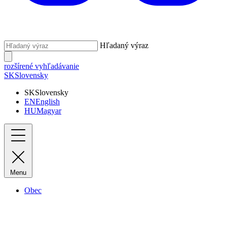
Hľadaný výraz
rozšírené vyhľadávanie
SK
Slovensky
SK
Slovensky
EN
English
HU
Magyar
Menu
Obec