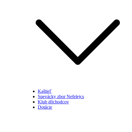
Kaštieľ
Spevácky zbor Nefelejcs
Klub dôchodcov
Dotácie