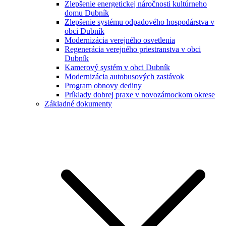
Zlepšenie energetickej náročnosti kultúrneho
domu Dubník
Zlepšenie systému odpadového hospodárstva v
obci Dubník
Modernizácia verejného osvetlenia
Regenerácia verejného priestranstva v obci
Dubník
Kamerový systém v obci Dubník
Modernizácia autobusových zastávok
Program obnovy dediny
Príklady dobrej praxe v novozámockom okrese
Základné dokumenty