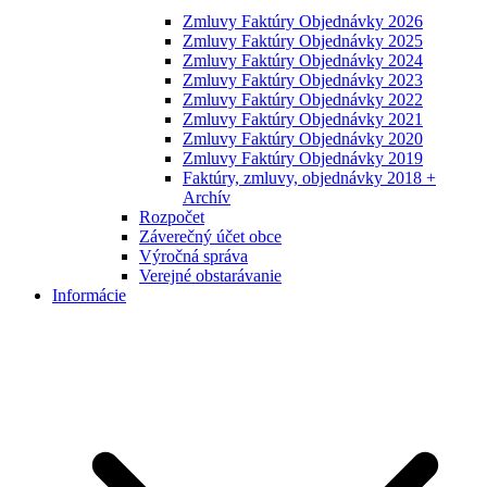
Zmluvy Faktúry Objednávky 2026
Zmluvy Faktúry Objednávky 2025
Zmluvy Faktúry Objednávky 2024
Zmluvy Faktúry Objednávky 2023
Zmluvy Faktúry Objednávky 2022
Zmluvy Faktúry Objednávky 2021
Zmluvy Faktúry Objednávky 2020
Zmluvy Faktúry Objednávky 2019
Faktúry, zmluvy, objednávky 2018 +
Archív
Rozpočet
Záverečný účet obce
Výročná správa
Verejné obstarávanie
Informácie