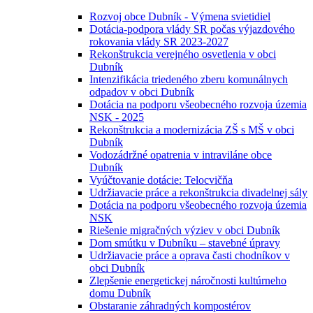
Rozvoj obce Dubník - Výmena svietidiel
Dotácia-podpora vlády SR počas výjazdového
rokovania vlády SR 2023-2027
Rekonštrukcia verejného osvetlenia v obci
Dubník
Intenzifikácia triedeného zberu komunálnych
odpadov v obci Dubník
Dotácia na podporu všeobecného rozvoja územia
NSK - 2025
Rekonštrukcia a modernizácia ZŠ s MŠ v obci
Dubník
Vodozádržné opatrenia v intraviláne obce
Dubník
Vyúčtovanie dotácie: Telocvičňa
Udržiavacie práce a rekonštrukcia divadelnej sály
Dotácia na podporu všeobecného rozvoja územia
NSK
Riešenie migračných výziev v obci Dubník
Dom smútku v Dubníku – stavebné úpravy
Udržiavacie práce a oprava časti chodníkov v
obci Dubník
Zlepšenie energetickej náročnosti kultúrneho
domu Dubník
Obstaranie záhradných kompostérov