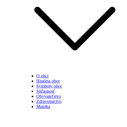
O obci
História obce
Symboly obce
Súčasnosť
Obyvateľstvo
Zdravotníctvo
Matrika