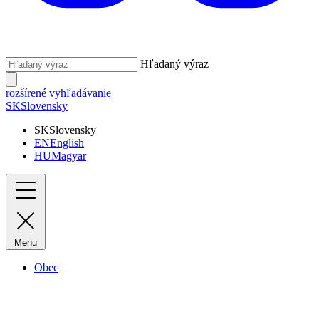
Hľadaný výraz
rozšírené vyhľadávanie
SK
Slovensky
SK
Slovensky
EN
English
HU
Magyar
Menu
Obec