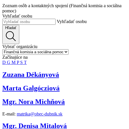
Zoznam osôb a kontaktných spojení (Finančná komisia a sociálna
pomoc)
Vyhľadať osobu
Vyhľadať osobu
Hľadať
Vybrať organizáciu
Začínajúce na
D
G
M
P
S
T
Zuzana Dékányová
Marta Galgócziová
Mgr. Nora Michňová
E-mail:
matrika@obec-dubnik.sk
Mgr. Denisa Mitalová