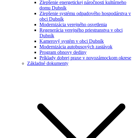
Zlepšenie energetickej náročnosti kultúrneho
domu Dubník
Zlepšenie systému odpadového hospodárstva v
obci Dubník
Modernizácia verejného osvetlenia
Regenerácia verejného priestranstva v obci
Dubník
Kamerový systém v obci Dubník
Modernizácia autobusových zastávok
Program obnovy dediny
Príklady dobrej praxe v novozámockom okrese
Základné dokumenty