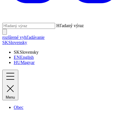
Hľadaný výraz
rozšírené vyhľadávanie
SK
Slovensky
SK
Slovensky
EN
English
HU
Magyar
Menu
Obec