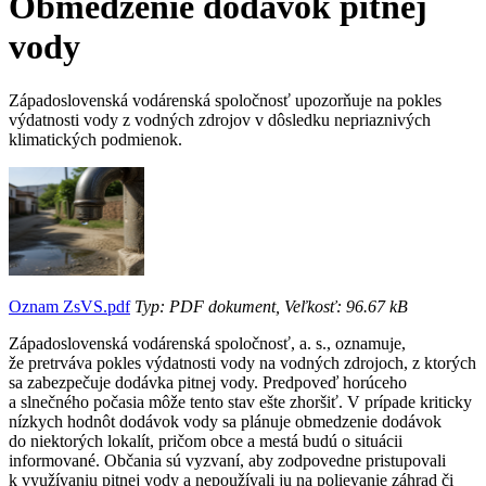
Obmedzenie dodávok pitnej
vody
Západoslovenská vodárenská spoločnosť upozorňuje na pokles
výdatnosti vody z vodných zdrojov v dôsledku nepriaznivých
klimatických podmienok.
Oznam ZsVS.pdf
Typ: PDF dokument, Veľkosť: 96.67 kB
Západoslovenská vodárenská spoločnosť, a. s., oznamuje,
že pretrváva pokles výdatnosti vody na vodných zdrojoch, z ktorých
sa zabezpečuje dodávka pitnej vody. Predpoveď horúceho
a slnečného počasia môže tento stav ešte zhoršiť. V prípade kriticky
nízkych hodnôt dodávok vody sa plánuje obmedzenie dodávok
do niektorých lokalít, pričom obce a mestá budú o situácii
informované. Občania sú vyzvaní, aby zodpovedne pristupovali
k využívaniu pitnej vody a nepoužívali ju na polievanie záhrad či