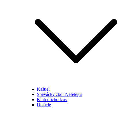
Kaštieľ
Spevácky zbor Nefelejcs
Klub dôchodcov
Dotácie