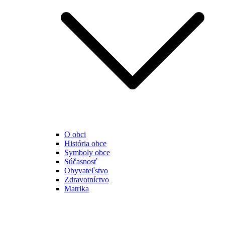
O obci
História obce
Symboly obce
Súčasnosť
Obyvateľstvo
Zdravotníctvo
Matrika