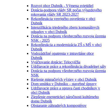
Rozvoj obce Dubník - Výmena svietidiel
Dotácia-podpora vlády SR počas výjazdového
rokovania vlády SR 2023-2027
Rekonštrukcia verejného osvetlenia v obci
Dubník
Intenzifikácia triedeného zberu komunálnych
odpadov v obci Dubník
Dotácia na podporu všeobecného rozvoja územia
NSK - 2025
Rekonštrukcia a modernizácia ZŠ s MŠ v obci
Dubník
Vodozádržné opatrenia v intraviláne obce
Dubník
Vyúčtovanie dotácie: Telocvičňa
Udržiavacie práce a rekonštrukcia divadelnej sály
Dotácia na podporu všeobecného rozvoja územia
NSK
Riešenie migračných výziev v obci Dubník
Dom smútku v Dubníku – stavebné úpravy
Udržiavacie práce a oprava časti chodníkov v
obci Dubník
Zlepšenie energetickej náročnosti kultúrneho
domu Dubník
Obstaranie záhradných kompostérov