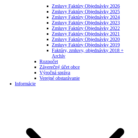
Zmluvy Faktúry Objednávky 2026
Zmluvy Faktúry Objednávky 2025
Zmluvy Faktúry Objednávky 2024
Zmluvy Faktúry Objednávky 2023
Zmluvy Faktúry Objednávky 2022
Zmluvy Faktúry Objednávky 2021
Zmluvy Faktúry Objednávky 2020
Zmluvy Faktúry Objednávky 2019
Faktúry, zmluvy, objednávky 2018 +
Archív
Rozpočet
Záverečný účet obce
Výročná správa
Verejné obstarávanie
Informácie