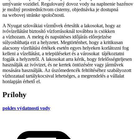
umývanie vozidiel. Regulovaný dovoz vody na naplnenie bazénov
je možný prostredníctvom cisterny, objednávka je dostupná
na webovej stránke spoločnosti.
A Nyugat szlovákiai vízművek értesítik a lakosokat, hogy az
ivóvízellátást biztosító vízforrásoknál továbbra is csökken
a vízhozam. A meleg és napsütéses időjárás előrejelzése
súlyosbíthatja ezt a helyzetet. Megtörténhet, hogy a kritikusan
alacsony vízellátási értékek esetén egyes helyeken korlátozni fog
kelleni a vízellátást, a településeket és a városokat tájékoztatni
fogják a helyzetről. A lakosokat arra kérik, hogy felelősségteljesen
használják az ivóvizet, és ne kertek öntözésére vagy járművek
mosására használják. Az úszómedencék feltöltéséhez szabályozott
vízhozataal tartálykocsival lehetséges, a megrendelés a vállalat
honlapján érhető el.
Prílohy
pokles výdatnosti vody