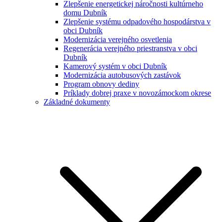
Zlepšenie energetickej náročnosti kultúrneho
domu Dubník
Zlepšenie systému odpadového hospodárstva v
obci Dubník
Modernizácia verejného osvetlenia
Regenerácia verejného priestranstva v obci
Dubník
Kamerový systém v obci Dubník
Modernizácia autobusových zastávok
Program obnovy dediny
Príklady dobrej praxe v novozámockom okrese
Základné dokumenty