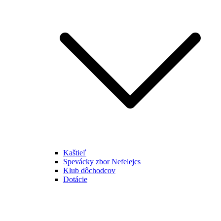
Kaštieľ
Spevácky zbor Nefelejcs
Klub dôchodcov
Dotácie