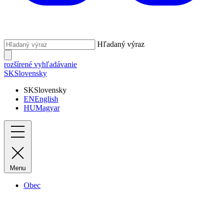
Hľadaný výraz
rozšírené vyhľadávanie
SK
Slovensky
SK
Slovensky
EN
English
HU
Magyar
Menu
Obec