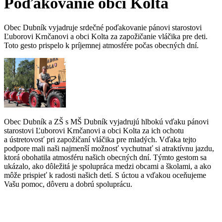
Poďakovanie obci Kolta
Obec Dubník vyjadruje srdečné poďakovanie pánovi starostovi
Ľuborovi Krnčanovi a obci Kolta za zapožičanie vláčika pre deti.
Toto gesto prispelo k príjemnej atmosfére počas obecných dní.
Obec Dubník a ZŠ s MŠ Dubník vyjadrujú hlbokú vďaku pánovi
starostovi Ľuborovi Krnčanovi a obci Kolta za ich ochotu
a ústretovosť pri zapožičaní vláčika pre mladých. Vďaka tejto
podpore mali naši najmenší možnosť vychutnať si atraktívnu jazdu,
ktorá obohatila atmosféru našich obecných dní. Týmto gestom sa
ukázalo, ako dôležitá je spolupráca medzi obcami a školami, a ako
môže prispieť k radosti našich detí. S úctou a vďakou oceňujeme
Vašu pomoc, dôveru a dobrú spoluprácu.