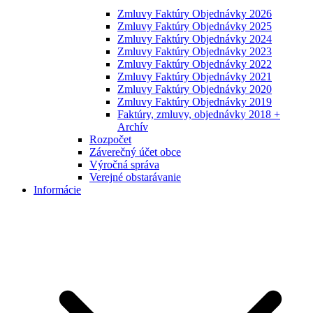
Zmluvy Faktúry Objednávky 2026
Zmluvy Faktúry Objednávky 2025
Zmluvy Faktúry Objednávky 2024
Zmluvy Faktúry Objednávky 2023
Zmluvy Faktúry Objednávky 2022
Zmluvy Faktúry Objednávky 2021
Zmluvy Faktúry Objednávky 2020
Zmluvy Faktúry Objednávky 2019
Faktúry, zmluvy, objednávky 2018 +
Archív
Rozpočet
Záverečný účet obce
Výročná správa
Verejné obstarávanie
Informácie