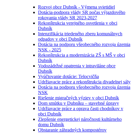
Rozvoj obce Dubník - Výmena svietidiel
Dotácia-podpora vlády SR počas výjazdového
rokovania vlády SR 2023-2027
Rekonštrukcia verejného osvetlenia v obci
Dubník
Intenzifikácia triedeného zberu komunálnych
odpadov v obci Dubník
Dotácia na podporu všeobecného rozvoja územia
NSK - 2025
Rekonštrukcia a modernizácia ZŠ s MŠ v obci
Dubník
Vodozádržné opatrenia v intraviláne obce
Dubník
Vyúčtovanie dotácie: Telocvičňa
Udržiavacie práce a rekonštrukcia divadelnej sály
Dotácia na podporu všeobecného rozvoja územia
NSK
Riešenie migračných výziev v obci Dubník
Dom smútku v Dubníku – stavebné úpravy
Udržiavacie práce a oprava časti chodníkov v
obci Dubník
Zlepšenie energetickej náročnosti kultúrneho
domu Dubník
Obstaranie záhradných kompostérov