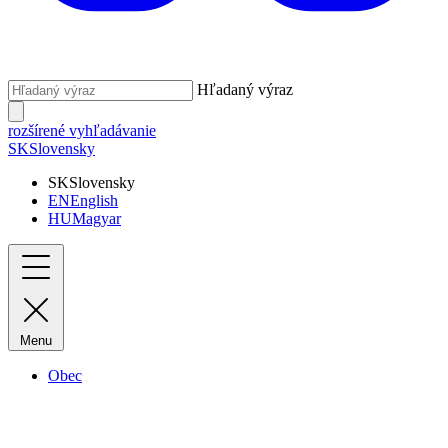
Hľadaný výraz
rozšírené vyhľadávanie
SK
Slovensky
SK
Slovensky
EN
English
HU
Magyar
Menu
Obec