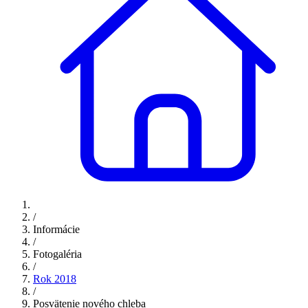
/
Informácie
/
Fotogaléria
/
Rok 2018
/
Posvätenie nového chleba