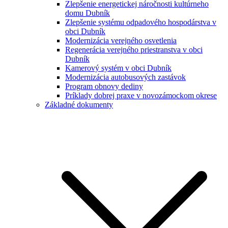
Zlepšenie energetickej náročnosti kultúrneho
domu Dubník
Zlepšenie systému odpadového hospodárstva v
obci Dubník
Modernizácia verejného osvetlenia
Regenerácia verejného priestranstva v obci
Dubník
Kamerový systém v obci Dubník
Modernizácia autobusových zastávok
Program obnovy dediny
Príklady dobrej praxe v novozámockom okrese
Základné dokumenty