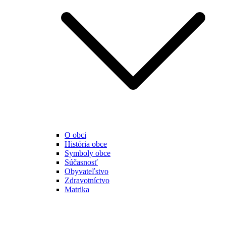
O obci
História obce
Symboly obce
Súčasnosť
Obyvateľstvo
Zdravotníctvo
Matrika