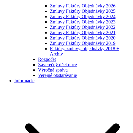
Zmluvy Faktúry Objednávky 2026
Zmluvy Faktúry Objednávky 2025
Zmluvy Faktúry Objednávky 2024
Zmluvy Faktúry Objednávky 2023
Zmluvy Faktúry Objednávky 2022
Zmluvy Faktúry Objednávky 2021
Zmluvy Faktúry Objednávky 2020
Zmluvy Faktúry Objednávky 2019
Faktúry, zmluvy, objednávky 2018 +
Archív
Rozpočet
Záverečný účet obce
Výročná správa
Verejné obstarávanie
Informácie