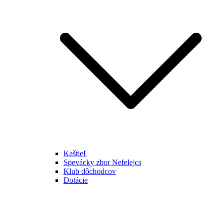
Kaštieľ
Spevácky zbor Nefelejcs
Klub dôchodcov
Dotácie