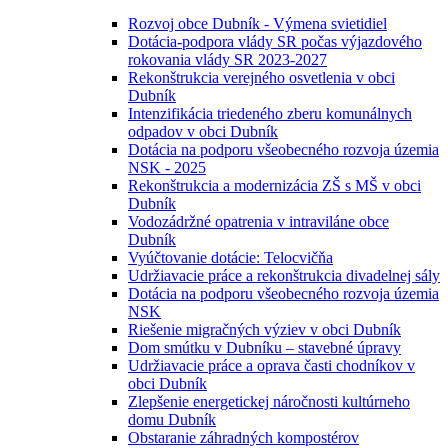
Rozvoj obce Dubník - Výmena svietidiel
Dotácia-podpora vlády SR počas výjazdového
rokovania vlády SR 2023-2027
Rekonštrukcia verejného osvetlenia v obci
Dubník
Intenzifikácia triedeného zberu komunálnych
odpadov v obci Dubník
Dotácia na podporu všeobecného rozvoja územia
NSK - 2025
Rekonštrukcia a modernizácia ZŠ s MŠ v obci
Dubník
Vodozádržné opatrenia v intraviláne obce
Dubník
Vyúčtovanie dotácie: Telocvičňa
Udržiavacie práce a rekonštrukcia divadelnej sály
Dotácia na podporu všeobecného rozvoja územia
NSK
Riešenie migračných výziev v obci Dubník
Dom smútku v Dubníku – stavebné úpravy
Udržiavacie práce a oprava časti chodníkov v
obci Dubník
Zlepšenie energetickej náročnosti kultúrneho
domu Dubník
Obstaranie záhradných kompostérov