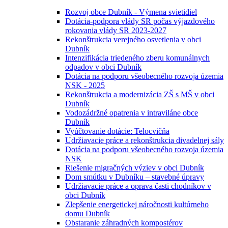
Rozvoj obce Dubník - Výmena svietidiel
Dotácia-podpora vlády SR počas výjazdového
rokovania vlády SR 2023-2027
Rekonštrukcia verejného osvetlenia v obci
Dubník
Intenzifikácia triedeného zberu komunálnych
odpadov v obci Dubník
Dotácia na podporu všeobecného rozvoja územia
NSK - 2025
Rekonštrukcia a modernizácia ZŠ s MŠ v obci
Dubník
Vodozádržné opatrenia v intraviláne obce
Dubník
Vyúčtovanie dotácie: Telocvičňa
Udržiavacie práce a rekonštrukcia divadelnej sály
Dotácia na podporu všeobecného rozvoja územia
NSK
Riešenie migračných výziev v obci Dubník
Dom smútku v Dubníku – stavebné úpravy
Udržiavacie práce a oprava časti chodníkov v
obci Dubník
Zlepšenie energetickej náročnosti kultúrneho
domu Dubník
Obstaranie záhradných kompostérov