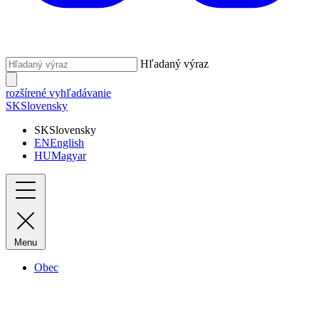
Hľadaný výraz
rozšírené vyhľadávanie
SK
Slovensky
SK
Slovensky
EN
English
HU
Magyar
Menu
Obec