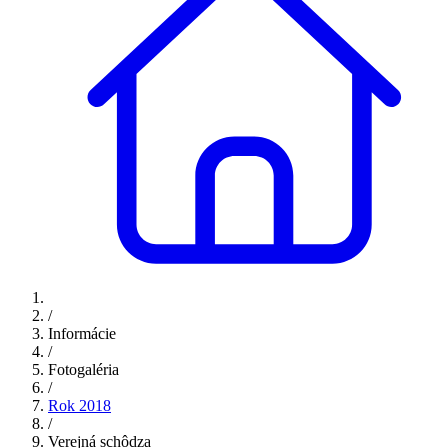
/
Informácie
/
Fotogaléria
/
Rok 2018
/
Verejná schôdza