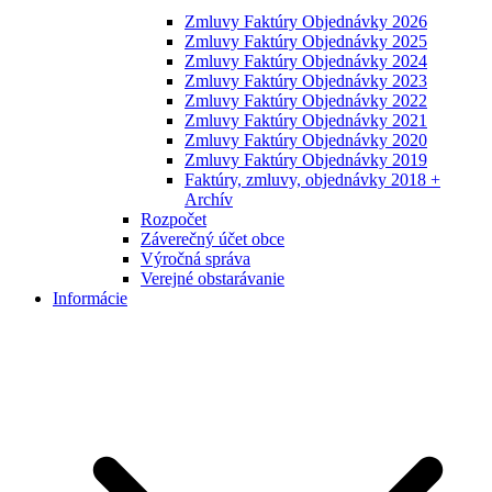
Zmluvy Faktúry Objednávky 2026
Zmluvy Faktúry Objednávky 2025
Zmluvy Faktúry Objednávky 2024
Zmluvy Faktúry Objednávky 2023
Zmluvy Faktúry Objednávky 2022
Zmluvy Faktúry Objednávky 2021
Zmluvy Faktúry Objednávky 2020
Zmluvy Faktúry Objednávky 2019
Faktúry, zmluvy, objednávky 2018 +
Archív
Rozpočet
Záverečný účet obce
Výročná správa
Verejné obstarávanie
Informácie