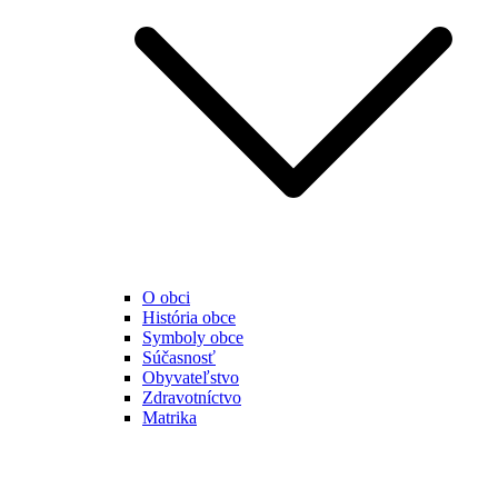
O obci
História obce
Symboly obce
Súčasnosť
Obyvateľstvo
Zdravotníctvo
Matrika