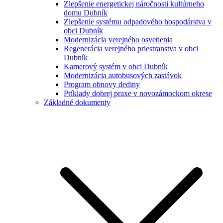
Zlepšenie energetickej náročnosti kultúrneho
domu Dubník
Zlepšenie systému odpadového hospodárstva v
obci Dubník
Modernizácia verejného osvetlenia
Regenerácia verejného priestranstva v obci
Dubník
Kamerový systém v obci Dubník
Modernizácia autobusových zastávok
Program obnovy dediny
Príklady dobrej praxe v novozámockom okrese
Základné dokumenty