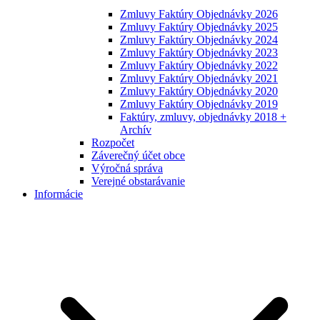
Zmluvy Faktúry Objednávky 2026
Zmluvy Faktúry Objednávky 2025
Zmluvy Faktúry Objednávky 2024
Zmluvy Faktúry Objednávky 2023
Zmluvy Faktúry Objednávky 2022
Zmluvy Faktúry Objednávky 2021
Zmluvy Faktúry Objednávky 2020
Zmluvy Faktúry Objednávky 2019
Faktúry, zmluvy, objednávky 2018 +
Archív
Rozpočet
Záverečný účet obce
Výročná správa
Verejné obstarávanie
Informácie