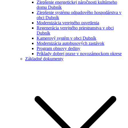
Zlepšenie energetickej náročnosti kultúrneho
domu Dubník
Zlepšenie systému odpadového hospodárstva v
obci Dubník
Modernizácia verejného osvetlenia
Regenerácia verejného priestranstva v obci
Dubník
Kamerový systém v obci Dubník
Modernizácia autobusových zastávok
Program obnovy dediny
Príklady dobrej praxe v novozámockom okrese
Základné dokumenty