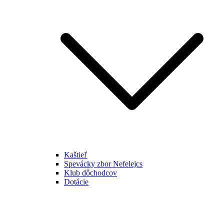
Kaštieľ
Spevácky zbor Nefelejcs
Klub dôchodcov
Dotácie