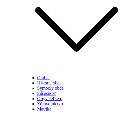
O obci
História obce
Symboly obce
Súčasnosť
Obyvateľstvo
Zdravotníctvo
Matrika