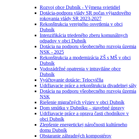
Rozvoj obce Dubník - Výmena svietidiel
Dotácia-podpora vlády SR počas výjazdového
rokovania vlády SR 2023-2027
Rekonštrukcia verejného osvetlenia v obci
Dubník
Intenzifikácia triedeného zberu komunálnych
odpadov v obci Dubník
Dotácia na podporu všeobecného rozvoja územia
NSK - 2025
Rekonštrukcia a modernizácia ZŠ s MŠ v obci
Dubník
Vodozádržné opatrenia v intraviláne obce
Dubník
Vyúčtovanie dotácie: Telocvičňa
Udržiavacie práce a rekonštrukcia divadelnej sály
Dotácia na podporu všeobecného rozvoja územia
NSK
Riešenie migračných výziev v obci Dubník
Dom smútku v Dubníku – stavebné úpravy
Udržiavacie práce a oprava časti chodníkov v
obci Dubník
Zlepšenie energetickej náročnosti kultúrneho
domu Dubník
Obstaranie záhradných kompostérov