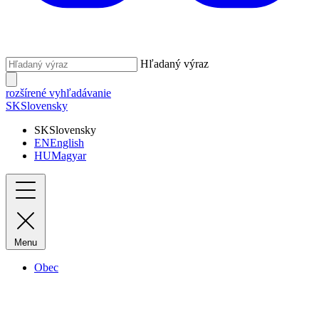
Hľadaný výraz
rozšírené vyhľadávanie
SK
Slovensky
SK
Slovensky
EN
English
HU
Magyar
Menu
Obec