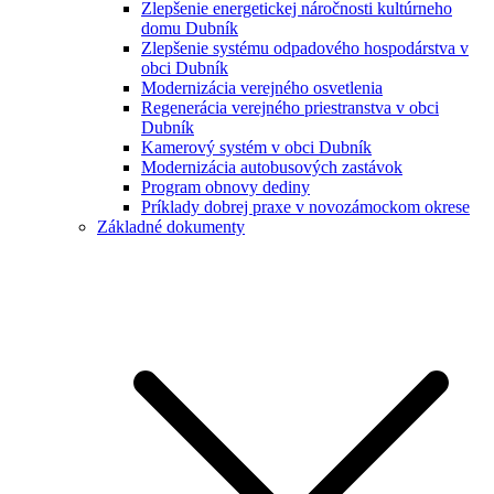
Zlepšenie energetickej náročnosti kultúrneho
domu Dubník
Zlepšenie systému odpadového hospodárstva v
obci Dubník
Modernizácia verejného osvetlenia
Regenerácia verejného priestranstva v obci
Dubník
Kamerový systém v obci Dubník
Modernizácia autobusových zastávok
Program obnovy dediny
Príklady dobrej praxe v novozámockom okrese
Základné dokumenty