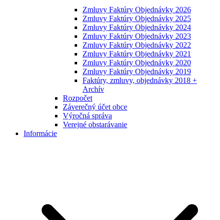
Zmluvy Faktúry Objednávky 2026
Zmluvy Faktúry Objednávky 2025
Zmluvy Faktúry Objednávky 2024
Zmluvy Faktúry Objednávky 2023
Zmluvy Faktúry Objednávky 2022
Zmluvy Faktúry Objednávky 2021
Zmluvy Faktúry Objednávky 2020
Zmluvy Faktúry Objednávky 2019
Faktúry, zmluvy, objednávky 2018 +
Archív
Rozpočet
Záverečný účet obce
Výročná správa
Verejné obstarávanie
Informácie