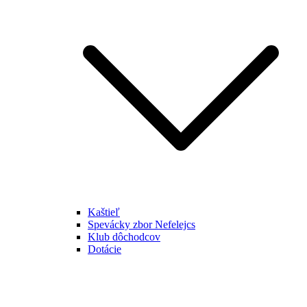
Kaštieľ
Spevácky zbor Nefelejcs
Klub dôchodcov
Dotácie