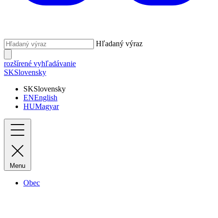
Hľadaný výraz
rozšírené vyhľadávanie
SK
Slovensky
SK
Slovensky
EN
English
HU
Magyar
Menu
Obec