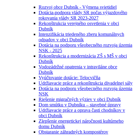
Rozvoj obce Dubník - Výmena svietidiel
Dotácia-podpora vlády SR počas výjazdového
rokovania vlády SR 2023-2027
Rekonštrukcia verejného osvetlenia v obci
Dubník
Intenzifikácia triedeného zberu komunálnych
odpadov v obci Dubník
Dotácia na podporu všeobecného rozvoja územia
NSK - 2025
Rekonštrukcia a modernizácia ZŠ s MŠ v obci
Dubník
Vodozádržné opatrenia v intraviláne obce
Dubník
Vyúčtovanie dotácie: Telocvičňa
Udržiavacie práce a rekonštrukcia divadelnej sály
Dotácia na podporu všeobecného rozvoja územia
NSK
Riešenie migračných výziev v obci Dubník
Dom smútku v Dubníku – stavebné úpravy
Udržiavacie práce a oprava časti chodníkov v
obci Dubník
Zlepšenie energetickej náročnosti kultúrneho
domu Dubník
Obstaranie záhradných kompostérov