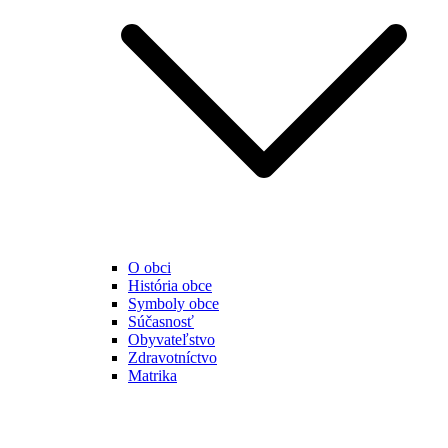
O obci
História obce
Symboly obce
Súčasnosť
Obyvateľstvo
Zdravotníctvo
Matrika