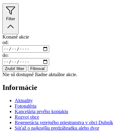
Filter
Konané akcie
od:
do:
Zrušiť filter
Filtrovať
Nie sú dostupné žiadne aktuálne akcie.
Informácie
Aktuality
Fotogaléria
Kancelária prvého kontaktu
Rozvoj obce
Regenerácia verejného priestranstva v obci Dubník
Súťaž o najkrajšiu predzáhradku alebo dvor