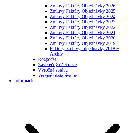
Zmluvy Faktúry Objednávky 2026
Zmluvy Faktúry Objednávky 2025
Zmluvy Faktúry Objednávky 2024
Zmluvy Faktúry Objednávky 2023
Zmluvy Faktúry Objednávky 2022
Zmluvy Faktúry Objednávky 2021
Zmluvy Faktúry Objednávky 2020
Zmluvy Faktúry Objednávky 2019
Faktúry, zmluvy, objednávky 2018 +
Archív
Rozpočet
Záverečný účet obce
Výročná správa
Verejné obstarávanie
Informácie