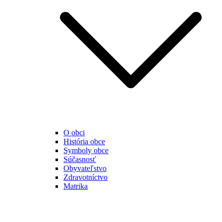
O obci
História obce
Symboly obce
Súčasnosť
Obyvateľstvo
Zdravotníctvo
Matrika