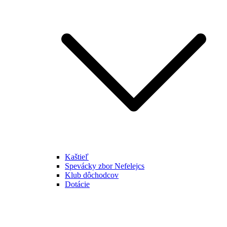
Kaštieľ
Spevácky zbor Nefelejcs
Klub dôchodcov
Dotácie