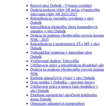
Rozvoj obce Dubník - Výmena svietidiel
Dotácia-podpora vlády SR počas výjazdového
rokovania vlády SR 2023-2027
Rekonštrukcia verejného osvetlenia v obci
Dubník
Intenzifikácia triedeného zberu komunálnych
odpadov v obci Dubník
Dotácia na podporu všeobecného rozvoja územia
NSK - 2025
Rekonštrukcia a modernizácia ZŠ s MŠ v obci
Dubník
Vodozádržné opatrenia v intraviláne obce
Dubník
Vyúčtovanie dotácie: Telocvičňa
Udržiavacie práce a rekonštrukcia divadelnej sály
Dotácia na podporu všeobecného rozvoja územia
NSK
Riešenie migračných výziev v obci Dubník
Dom smútku v Dubníku – stavebné úpravy
Udržiavacie práce a oprava časti chodníkov v
obci Dubník
Zlepšenie energetickej náročnosti kultúrneho
domu Dubník
Obstaranie záhradných kompostérov