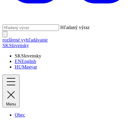
Hľadaný výraz
rozšírené vyhľadávanie
SK
Slovensky
SK
Slovensky
EN
English
HU
Magyar
Menu
Obec