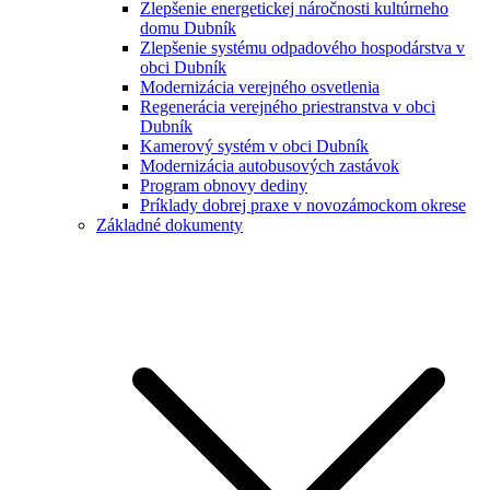
Zlepšenie energetickej náročnosti kultúrneho
domu Dubník
Zlepšenie systému odpadového hospodárstva v
obci Dubník
Modernizácia verejného osvetlenia
Regenerácia verejného priestranstva v obci
Dubník
Kamerový systém v obci Dubník
Modernizácia autobusových zastávok
Program obnovy dediny
Príklady dobrej praxe v novozámockom okrese
Základné dokumenty