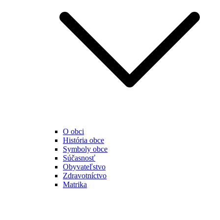
O obci
História obce
Symboly obce
Súčasnosť
Obyvateľstvo
Zdravotníctvo
Matrika