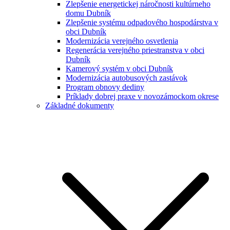
Zlepšenie energetickej náročnosti kultúrneho
domu Dubník
Zlepšenie systému odpadového hospodárstva v
obci Dubník
Modernizácia verejného osvetlenia
Regenerácia verejného priestranstva v obci
Dubník
Kamerový systém v obci Dubník
Modernizácia autobusových zastávok
Program obnovy dediny
Príklady dobrej praxe v novozámockom okrese
Základné dokumenty