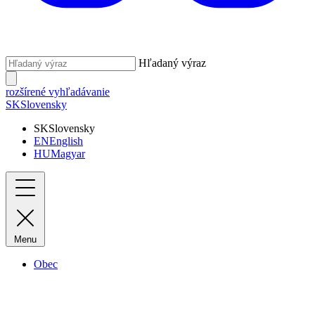
Hľadaný výraz
rozšírené vyhľadávanie
SK
Slovensky
SK
Slovensky
EN
English
HU
Magyar
Menu
Obec