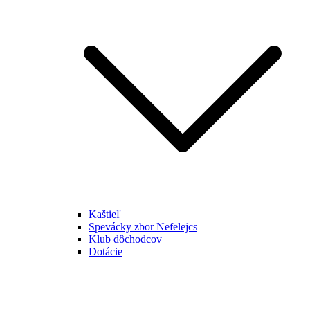
Kaštieľ
Spevácky zbor Nefelejcs
Klub dôchodcov
Dotácie