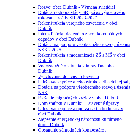
Rozvoj obce Dubník - Výmena svietidiel
Dotácia-podpora vlády SR počas výjazdového
rokovania vlády SR 2023-2027
Rekonštrukcia verejného osvetlenia v obci
Dubník
Intenzifikácia triedeného zberu komunálnych
odpadov v obci Dubník
Dotácia na podporu všeobecného rozvoja územia
NSK - 2025
Rekonštrukcia a modernizácia ZŠ s MŠ v obci
Dubník
Vodozádržné opatrenia v intraviláne obce
Dubník
Vyúčtovanie dotácie: Telocvičňa
Udržiavacie práce a rekonštrukcia divadelnej sály
Dotácia na podporu všeobecného rozvoja územia
NSK
Riešenie migračných výziev v obci Dubník
Dom smútku v Dubníku – stavebné úpravy
Udržiavacie práce a oprava časti chodníkov v
obci Dubník
Zlepšenie energetickej náročnosti kultúrneho
domu Dubník
Obstaranie záhradných kompostérov