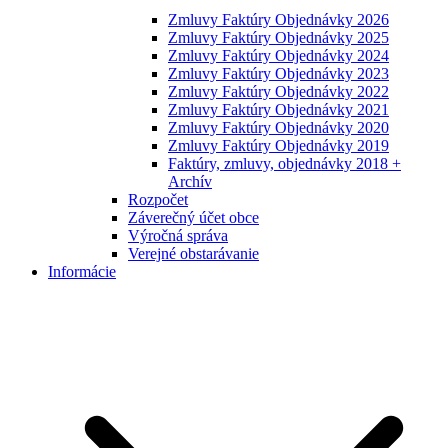
Zmluvy Faktúry Objednávky 2026
Zmluvy Faktúry Objednávky 2025
Zmluvy Faktúry Objednávky 2024
Zmluvy Faktúry Objednávky 2023
Zmluvy Faktúry Objednávky 2022
Zmluvy Faktúry Objednávky 2021
Zmluvy Faktúry Objednávky 2020
Zmluvy Faktúry Objednávky 2019
Faktúry, zmluvy, objednávky 2018 +
Archív
Rozpočet
Záverečný účet obce
Výročná správa
Verejné obstarávanie
Informácie