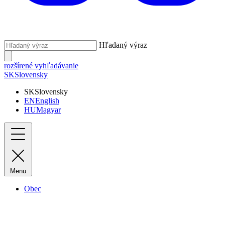
Hľadaný výraz
rozšírené vyhľadávanie
SK
Slovensky
SK
Slovensky
EN
English
HU
Magyar
Menu
Obec