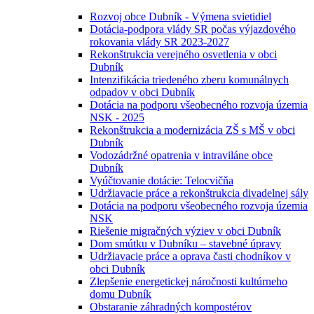
Rozvoj obce Dubník - Výmena svietidiel
Dotácia-podpora vlády SR počas výjazdového
rokovania vlády SR 2023-2027
Rekonštrukcia verejného osvetlenia v obci
Dubník
Intenzifikácia triedeného zberu komunálnych
odpadov v obci Dubník
Dotácia na podporu všeobecného rozvoja územia
NSK - 2025
Rekonštrukcia a modernizácia ZŠ s MŠ v obci
Dubník
Vodozádržné opatrenia v intraviláne obce
Dubník
Vyúčtovanie dotácie: Telocvičňa
Udržiavacie práce a rekonštrukcia divadelnej sály
Dotácia na podporu všeobecného rozvoja územia
NSK
Riešenie migračných výziev v obci Dubník
Dom smútku v Dubníku – stavebné úpravy
Udržiavacie práce a oprava časti chodníkov v
obci Dubník
Zlepšenie energetickej náročnosti kultúrneho
domu Dubník
Obstaranie záhradných kompostérov