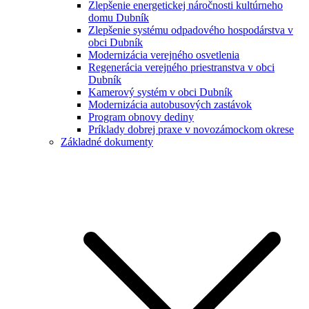
Zlepšenie energetickej náročnosti kultúrneho
domu Dubník
Zlepšenie systému odpadového hospodárstva v
obci Dubník
Modernizácia verejného osvetlenia
Regenerácia verejného priestranstva v obci
Dubník
Kamerový systém v obci Dubník
Modernizácia autobusových zastávok
Program obnovy dediny
Príklady dobrej praxe v novozámockom okrese
Základné dokumenty