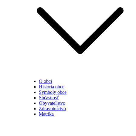
O obci
História obce
Symboly obce
Súčasnosť
Obyvateľstvo
Zdravotníctvo
Matrika