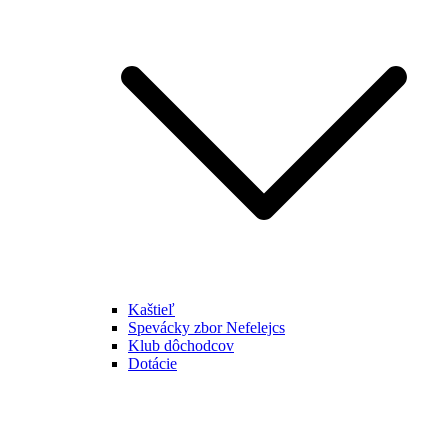
Kaštieľ
Spevácky zbor Nefelejcs
Klub dôchodcov
Dotácie