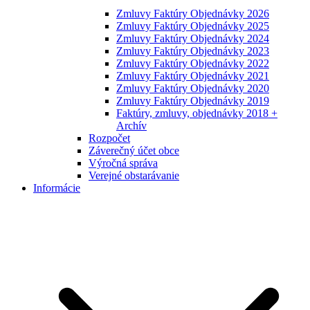
Zmluvy Faktúry Objednávky 2026
Zmluvy Faktúry Objednávky 2025
Zmluvy Faktúry Objednávky 2024
Zmluvy Faktúry Objednávky 2023
Zmluvy Faktúry Objednávky 2022
Zmluvy Faktúry Objednávky 2021
Zmluvy Faktúry Objednávky 2020
Zmluvy Faktúry Objednávky 2019
Faktúry, zmluvy, objednávky 2018 +
Archív
Rozpočet
Záverečný účet obce
Výročná správa
Verejné obstarávanie
Informácie