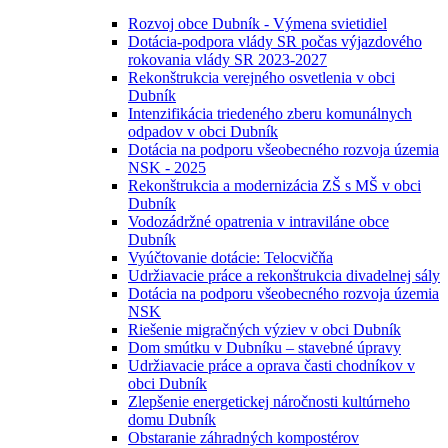
Rozvoj obce Dubník - Výmena svietidiel
Dotácia-podpora vlády SR počas výjazdového
rokovania vlády SR 2023-2027
Rekonštrukcia verejného osvetlenia v obci
Dubník
Intenzifikácia triedeného zberu komunálnych
odpadov v obci Dubník
Dotácia na podporu všeobecného rozvoja územia
NSK - 2025
Rekonštrukcia a modernizácia ZŠ s MŠ v obci
Dubník
Vodozádržné opatrenia v intraviláne obce
Dubník
Vyúčtovanie dotácie: Telocvičňa
Udržiavacie práce a rekonštrukcia divadelnej sály
Dotácia na podporu všeobecného rozvoja územia
NSK
Riešenie migračných výziev v obci Dubník
Dom smútku v Dubníku – stavebné úpravy
Udržiavacie práce a oprava časti chodníkov v
obci Dubník
Zlepšenie energetickej náročnosti kultúrneho
domu Dubník
Obstaranie záhradných kompostérov