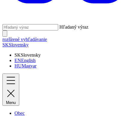
Hľadaný výraz
rozšírené vyhľadávanie
SK
Slovensky
SK
Slovensky
EN
English
HU
Magyar
Menu
Obec