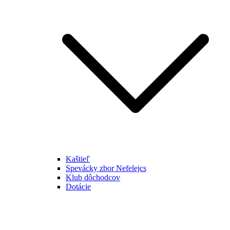
Kaštieľ
Spevácky zbor Nefelejcs
Klub dôchodcov
Dotácie