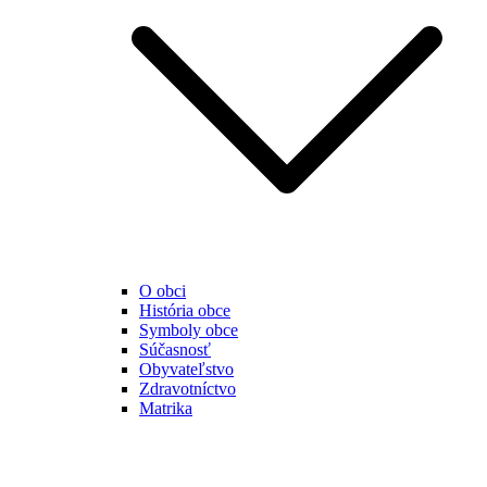
O obci
História obce
Symboly obce
Súčasnosť
Obyvateľstvo
Zdravotníctvo
Matrika