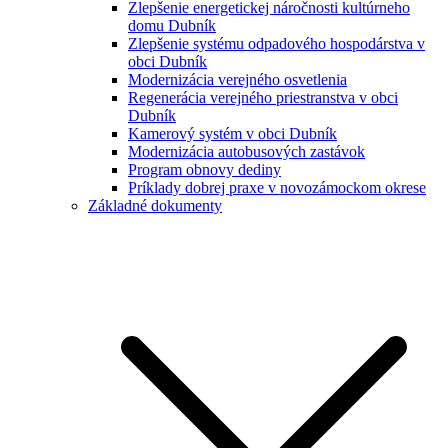
Zlepšenie energetickej náročnosti kultúrneho
domu Dubník
Zlepšenie systému odpadového hospodárstva v
obci Dubník
Modernizácia verejného osvetlenia
Regenerácia verejného priestranstva v obci
Dubník
Kamerový systém v obci Dubník
Modernizácia autobusových zastávok
Program obnovy dediny
Príklady dobrej praxe v novozámockom okrese
Základné dokumenty