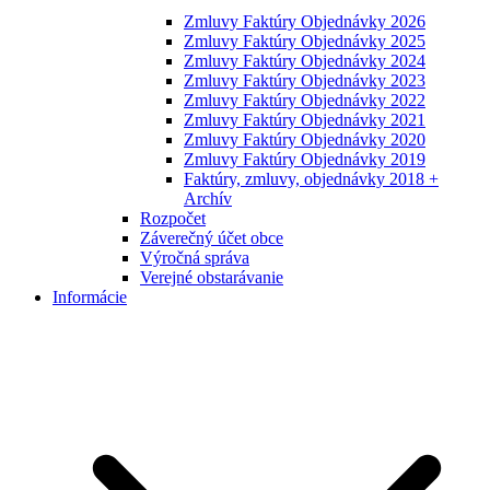
Zmluvy Faktúry Objednávky 2026
Zmluvy Faktúry Objednávky 2025
Zmluvy Faktúry Objednávky 2024
Zmluvy Faktúry Objednávky 2023
Zmluvy Faktúry Objednávky 2022
Zmluvy Faktúry Objednávky 2021
Zmluvy Faktúry Objednávky 2020
Zmluvy Faktúry Objednávky 2019
Faktúry, zmluvy, objednávky 2018 +
Archív
Rozpočet
Záverečný účet obce
Výročná správa
Verejné obstarávanie
Informácie