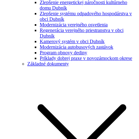
Zlepšenie energetickej náročnosti kultúrneho
domu Dubník
Zlepšenie systému odpadového hospodárstva v
obci Dubník
Modernizácia verejného osvetlenia
Regenerácia verejného priestranstva v obci
Dubník
Kamerový systém v obci Dubník
Modernizácia autobusových zastávok
Program obnovy dediny
Príklady dobrej praxe v novozámockom okrese
Základné dokumenty