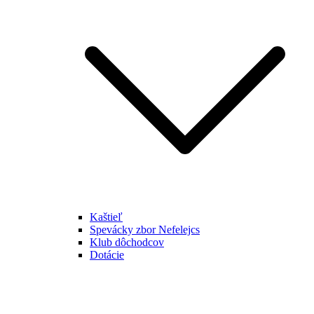
Kaštieľ
Spevácky zbor Nefelejcs
Klub dôchodcov
Dotácie