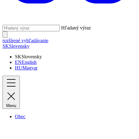
Hľadaný výraz
rozšírené vyhľadávanie
SK
Slovensky
SK
Slovensky
EN
English
HU
Magyar
Menu
Obec