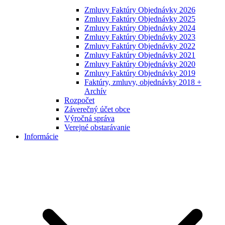
Zmluvy Faktúry Objednávky 2026
Zmluvy Faktúry Objednávky 2025
Zmluvy Faktúry Objednávky 2024
Zmluvy Faktúry Objednávky 2023
Zmluvy Faktúry Objednávky 2022
Zmluvy Faktúry Objednávky 2021
Zmluvy Faktúry Objednávky 2020
Zmluvy Faktúry Objednávky 2019
Faktúry, zmluvy, objednávky 2018 +
Archív
Rozpočet
Záverečný účet obce
Výročná správa
Verejné obstarávanie
Informácie