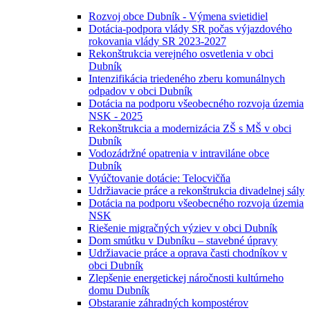
Rozvoj obce Dubník - Výmena svietidiel
Dotácia-podpora vlády SR počas výjazdového
rokovania vlády SR 2023-2027
Rekonštrukcia verejného osvetlenia v obci
Dubník
Intenzifikácia triedeného zberu komunálnych
odpadov v obci Dubník
Dotácia na podporu všeobecného rozvoja územia
NSK - 2025
Rekonštrukcia a modernizácia ZŠ s MŠ v obci
Dubník
Vodozádržné opatrenia v intraviláne obce
Dubník
Vyúčtovanie dotácie: Telocvičňa
Udržiavacie práce a rekonštrukcia divadelnej sály
Dotácia na podporu všeobecného rozvoja územia
NSK
Riešenie migračných výziev v obci Dubník
Dom smútku v Dubníku – stavebné úpravy
Udržiavacie práce a oprava časti chodníkov v
obci Dubník
Zlepšenie energetickej náročnosti kultúrneho
domu Dubník
Obstaranie záhradných kompostérov