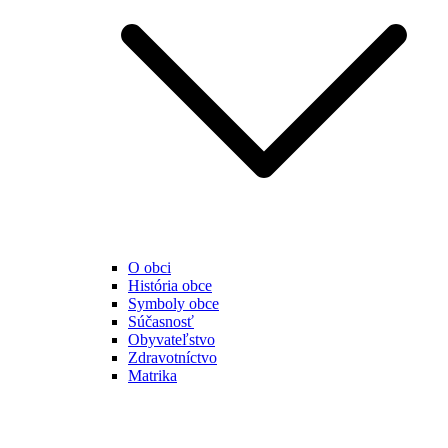
O obci
História obce
Symboly obce
Súčasnosť
Obyvateľstvo
Zdravotníctvo
Matrika