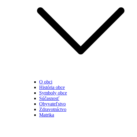
O obci
História obce
Symboly obce
Súčasnosť
Obyvateľstvo
Zdravotníctvo
Matrika