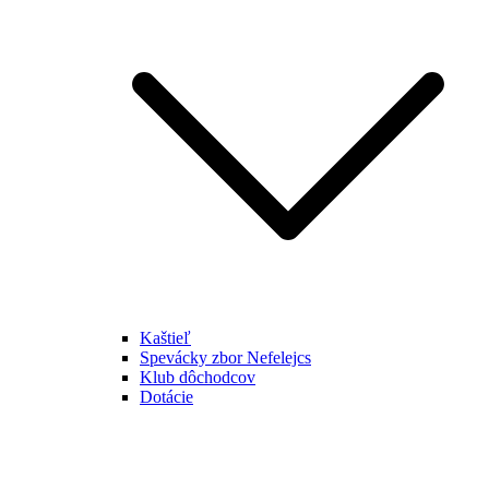
Kaštieľ
Spevácky zbor Nefelejcs
Klub dôchodcov
Dotácie