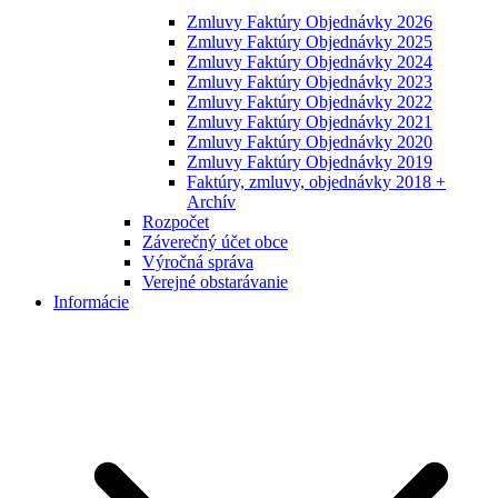
Zmluvy Faktúry Objednávky 2026
Zmluvy Faktúry Objednávky 2025
Zmluvy Faktúry Objednávky 2024
Zmluvy Faktúry Objednávky 2023
Zmluvy Faktúry Objednávky 2022
Zmluvy Faktúry Objednávky 2021
Zmluvy Faktúry Objednávky 2020
Zmluvy Faktúry Objednávky 2019
Faktúry, zmluvy, objednávky 2018 +
Archív
Rozpočet
Záverečný účet obce
Výročná správa
Verejné obstarávanie
Informácie