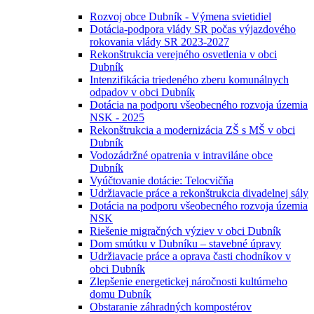
Rozvoj obce Dubník - Výmena svietidiel
Dotácia-podpora vlády SR počas výjazdového
rokovania vlády SR 2023-2027
Rekonštrukcia verejného osvetlenia v obci
Dubník
Intenzifikácia triedeného zberu komunálnych
odpadov v obci Dubník
Dotácia na podporu všeobecného rozvoja územia
NSK - 2025
Rekonštrukcia a modernizácia ZŠ s MŠ v obci
Dubník
Vodozádržné opatrenia v intraviláne obce
Dubník
Vyúčtovanie dotácie: Telocvičňa
Udržiavacie práce a rekonštrukcia divadelnej sály
Dotácia na podporu všeobecného rozvoja územia
NSK
Riešenie migračných výziev v obci Dubník
Dom smútku v Dubníku – stavebné úpravy
Udržiavacie práce a oprava časti chodníkov v
obci Dubník
Zlepšenie energetickej náročnosti kultúrneho
domu Dubník
Obstaranie záhradných kompostérov