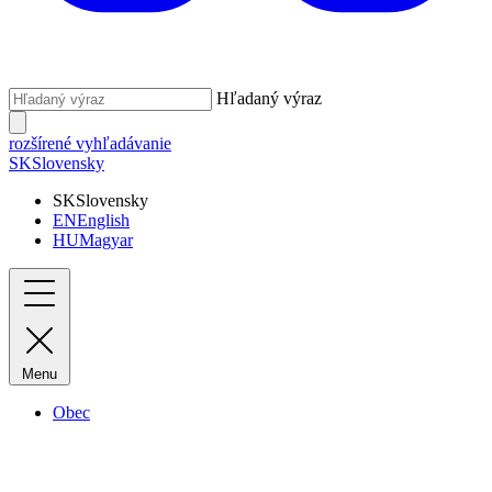
Hľadaný výraz
rozšírené vyhľadávanie
SK
Slovensky
SK
Slovensky
EN
English
HU
Magyar
Menu
Obec