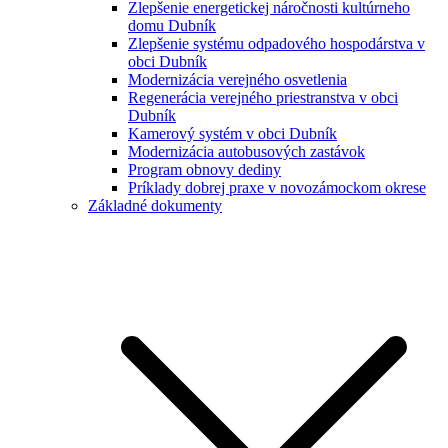
Zlepšenie energetickej náročnosti kultúrneho
domu Dubník
Zlepšenie systému odpadového hospodárstva v
obci Dubník
Modernizácia verejného osvetlenia
Regenerácia verejného priestranstva v obci
Dubník
Kamerový systém v obci Dubník
Modernizácia autobusových zastávok
Program obnovy dediny
Príklady dobrej praxe v novozámockom okrese
Základné dokumenty