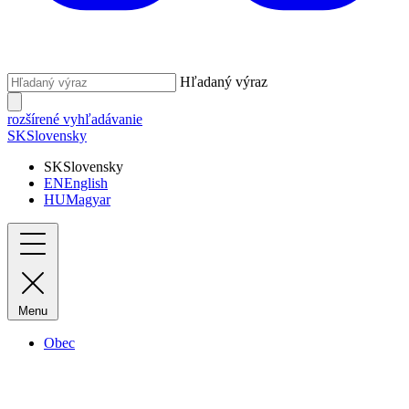
Hľadaný výraz
rozšírené vyhľadávanie
SK
Slovensky
SK
Slovensky
EN
English
HU
Magyar
Menu
Obec