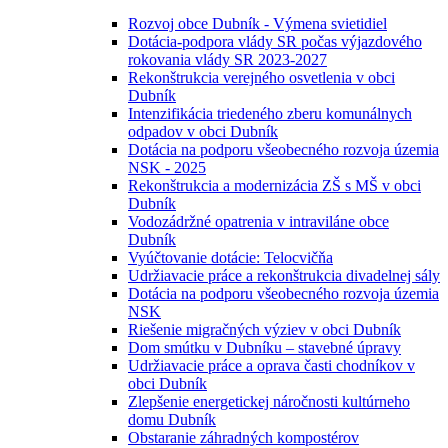
Rozvoj obce Dubník - Výmena svietidiel
Dotácia-podpora vlády SR počas výjazdového
rokovania vlády SR 2023-2027
Rekonštrukcia verejného osvetlenia v obci
Dubník
Intenzifikácia triedeného zberu komunálnych
odpadov v obci Dubník
Dotácia na podporu všeobecného rozvoja územia
NSK - 2025
Rekonštrukcia a modernizácia ZŠ s MŠ v obci
Dubník
Vodozádržné opatrenia v intraviláne obce
Dubník
Vyúčtovanie dotácie: Telocvičňa
Udržiavacie práce a rekonštrukcia divadelnej sály
Dotácia na podporu všeobecného rozvoja územia
NSK
Riešenie migračných výziev v obci Dubník
Dom smútku v Dubníku – stavebné úpravy
Udržiavacie práce a oprava časti chodníkov v
obci Dubník
Zlepšenie energetickej náročnosti kultúrneho
domu Dubník
Obstaranie záhradných kompostérov