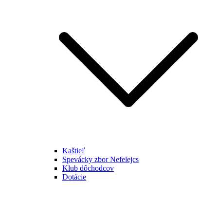
Kaštieľ
Spevácky zbor Nefelejcs
Klub dôchodcov
Dotácie