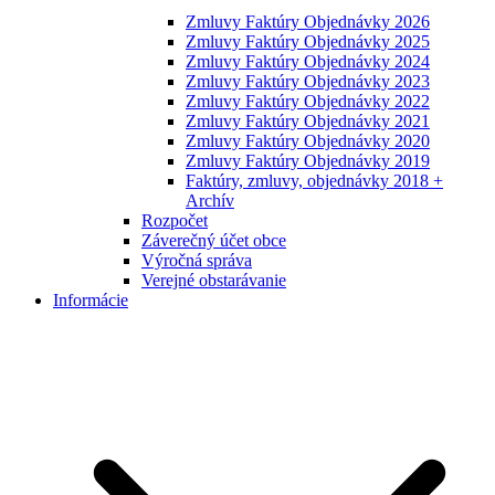
Zmluvy Faktúry Objednávky 2026
Zmluvy Faktúry Objednávky 2025
Zmluvy Faktúry Objednávky 2024
Zmluvy Faktúry Objednávky 2023
Zmluvy Faktúry Objednávky 2022
Zmluvy Faktúry Objednávky 2021
Zmluvy Faktúry Objednávky 2020
Zmluvy Faktúry Objednávky 2019
Faktúry, zmluvy, objednávky 2018 +
Archív
Rozpočet
Záverečný účet obce
Výročná správa
Verejné obstarávanie
Informácie