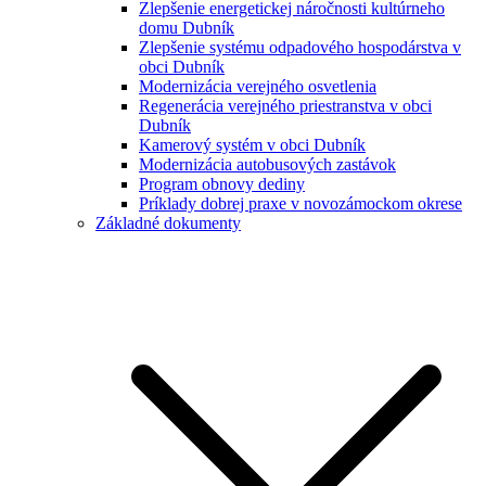
Zlepšenie energetickej náročnosti kultúrneho
domu Dubník
Zlepšenie systému odpadového hospodárstva v
obci Dubník
Modernizácia verejného osvetlenia
Regenerácia verejného priestranstva v obci
Dubník
Kamerový systém v obci Dubník
Modernizácia autobusových zastávok
Program obnovy dediny
Príklady dobrej praxe v novozámockom okrese
Základné dokumenty