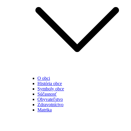
O obci
História obce
Symboly obce
Súčasnosť
Obyvateľstvo
Zdravotníctvo
Matrika