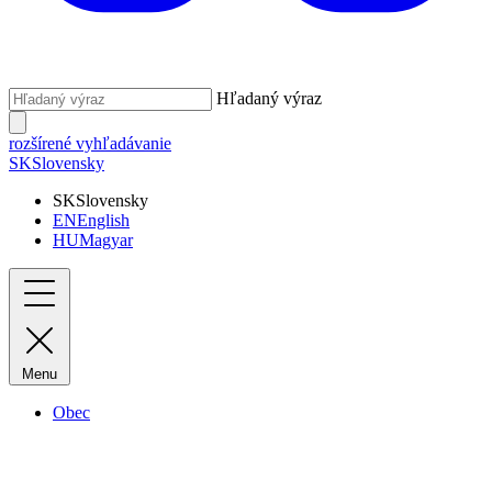
Hľadaný výraz
rozšírené vyhľadávanie
SK
Slovensky
SK
Slovensky
EN
English
HU
Magyar
Menu
Obec