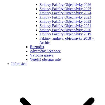
Zmluvy Faktúry Objednávky 2026
Zmluvy Faktúry Objednávky 2025
Zmluvy Faktúry Objednávky 2024
Zmluvy Faktúry Objednávky 2023
Zmluvy Faktúry Objednávky 2022
Zmluvy Faktúry Objednávky 2021
Zmluvy Faktúry Objednávky 2020
Zmluvy Faktúry Objednávky 2019
Faktúry, zmluvy, objednávky 2018 +
Archív
Rozpočet
Záverečný účet obce
Výročná správa
Verejné obstarávanie
Informácie