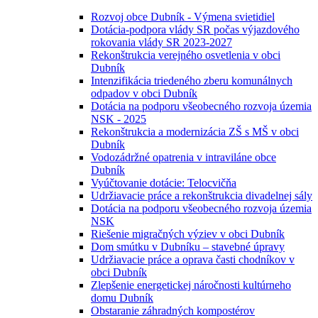
Rozvoj obce Dubník - Výmena svietidiel
Dotácia-podpora vlády SR počas výjazdového
rokovania vlády SR 2023-2027
Rekonštrukcia verejného osvetlenia v obci
Dubník
Intenzifikácia triedeného zberu komunálnych
odpadov v obci Dubník
Dotácia na podporu všeobecného rozvoja územia
NSK - 2025
Rekonštrukcia a modernizácia ZŠ s MŠ v obci
Dubník
Vodozádržné opatrenia v intraviláne obce
Dubník
Vyúčtovanie dotácie: Telocvičňa
Udržiavacie práce a rekonštrukcia divadelnej sály
Dotácia na podporu všeobecného rozvoja územia
NSK
Riešenie migračných výziev v obci Dubník
Dom smútku v Dubníku – stavebné úpravy
Udržiavacie práce a oprava časti chodníkov v
obci Dubník
Zlepšenie energetickej náročnosti kultúrneho
domu Dubník
Obstaranie záhradných kompostérov