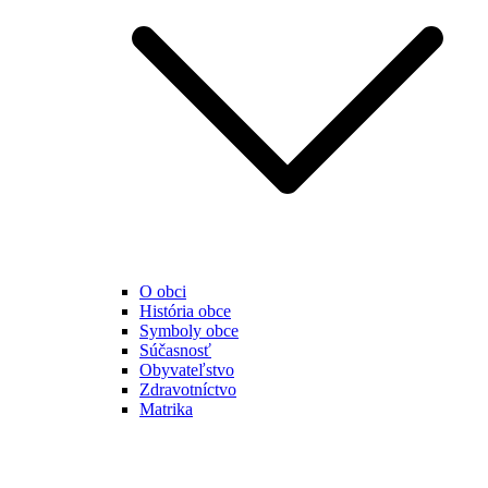
O obci
História obce
Symboly obce
Súčasnosť
Obyvateľstvo
Zdravotníctvo
Matrika