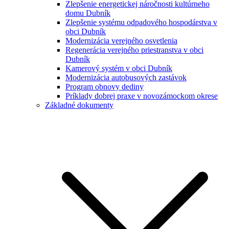
Zlepšenie energetickej náročnosti kultúrneho
domu Dubník
Zlepšenie systému odpadového hospodárstva v
obci Dubník
Modernizácia verejného osvetlenia
Regenerácia verejného priestranstva v obci
Dubník
Kamerový systém v obci Dubník
Modernizácia autobusových zastávok
Program obnovy dediny
Príklady dobrej praxe v novozámockom okrese
Základné dokumenty