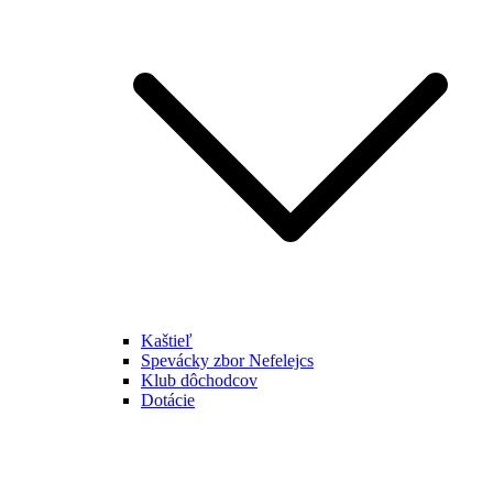
Kaštieľ
Spevácky zbor Nefelejcs
Klub dôchodcov
Dotácie