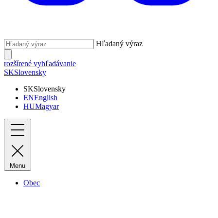
Hľadaný výraz
rozšírené vyhľadávanie
SK
Slovensky
SK
Slovensky
EN
English
HU
Magyar
Menu
Obec