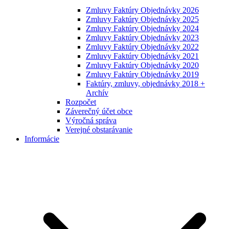
Zmluvy Faktúry Objednávky 2026
Zmluvy Faktúry Objednávky 2025
Zmluvy Faktúry Objednávky 2024
Zmluvy Faktúry Objednávky 2023
Zmluvy Faktúry Objednávky 2022
Zmluvy Faktúry Objednávky 2021
Zmluvy Faktúry Objednávky 2020
Zmluvy Faktúry Objednávky 2019
Faktúry, zmluvy, objednávky 2018 +
Archív
Rozpočet
Záverečný účet obce
Výročná správa
Verejné obstarávanie
Informácie