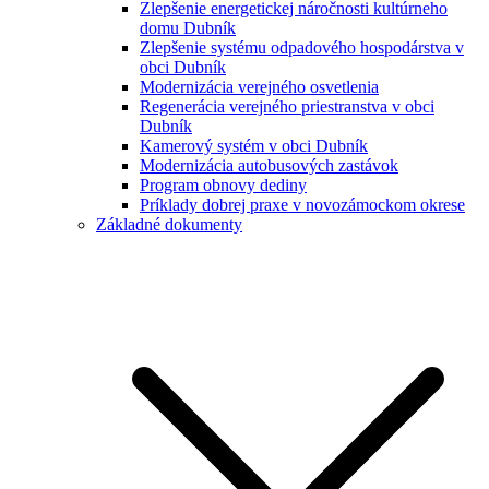
Zlepšenie energetickej náročnosti kultúrneho
domu Dubník
Zlepšenie systému odpadového hospodárstva v
obci Dubník
Modernizácia verejného osvetlenia
Regenerácia verejného priestranstva v obci
Dubník
Kamerový systém v obci Dubník
Modernizácia autobusových zastávok
Program obnovy dediny
Príklady dobrej praxe v novozámockom okrese
Základné dokumenty