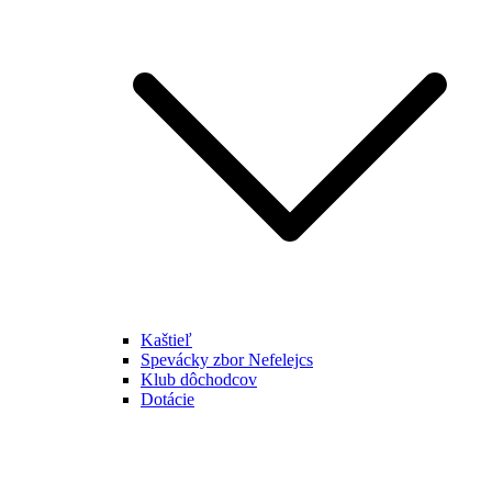
Kaštieľ
Spevácky zbor Nefelejcs
Klub dôchodcov
Dotácie