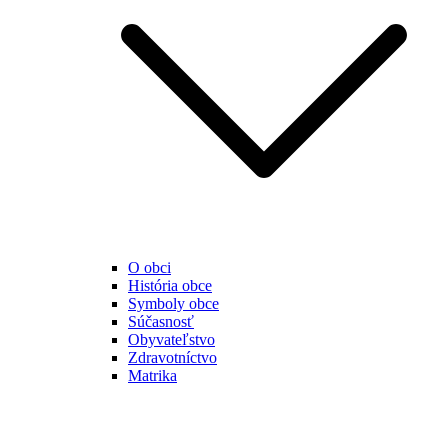
O obci
História obce
Symboly obce
Súčasnosť
Obyvateľstvo
Zdravotníctvo
Matrika