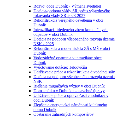
Rozvoj obce Dubník - Výmena svietidiel
Dotácia-podpora vlády SR počas výjazdového
rokovania vlády SR 2023-2027
Rekonštrukcia verejného osvetlenia v obci
Dubník
Intenzifikácia triedeného zberu komunálnych
odpadov v obci Dubník
Dotácia na podporu všeobecného rozvoja územia
NSK - 2025
Rekonštrukcia a modernizácia ZŠ s MŠ v obci
Dubník
Vodozádržné opatrenia v intraviláne obce
Dubník
Vyúčtovanie dotácie: Telocvičňa
Udržiavacie práce a rekonštrukcia divadelnej sály
Dotácia na podporu všeobecného rozvoja územia
NSK
Riešenie migračných výziev v obci Dubník
Dom smútku v Dubníku – stavebné úpravy
Udržiavacie práce a oprava časti chodníkov v
obci Dubník
Zlepšenie energetickej náročnosti kultúrneho
domu Dubník
Obstaranie záhradných kompostérov