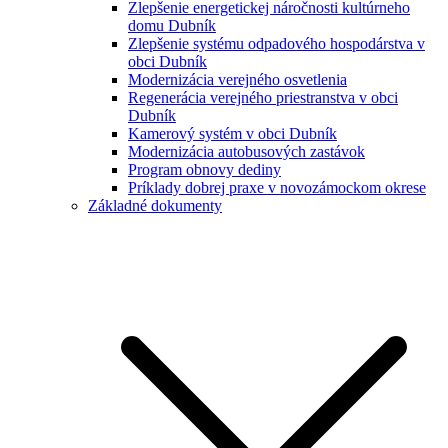
Zlepšenie energetickej náročnosti kultúrneho
domu Dubník
Zlepšenie systému odpadového hospodárstva v
obci Dubník
Modernizácia verejného osvetlenia
Regenerácia verejného priestranstva v obci
Dubník
Kamerový systém v obci Dubník
Modernizácia autobusových zastávok
Program obnovy dediny
Príklady dobrej praxe v novozámockom okrese
Základné dokumenty