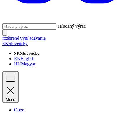
Hľadaný výraz
rozšírené vyhľadávanie
SK
Slovensky
SK
Slovensky
EN
English
HU
Magyar
Menu
Obec