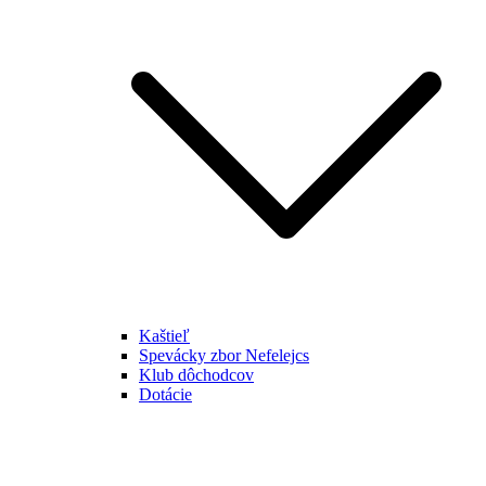
Kaštieľ
Spevácky zbor Nefelejcs
Klub dôchodcov
Dotácie