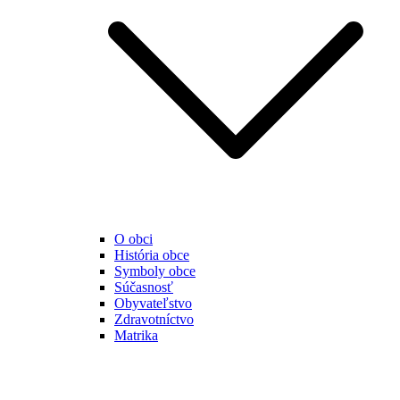
O obci
História obce
Symboly obce
Súčasnosť
Obyvateľstvo
Zdravotníctvo
Matrika