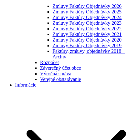
Zmluvy Faktúry Objednávky 2026
Zmluvy Faktúry Objednávky 2025
Zmluvy Faktúry Objednávky 2024
Zmluvy Faktúry Objednávky 2023
Zmluvy Faktúry Objednávky 2022
Zmluvy Faktúry Objednávky 2021
Zmluvy Faktúry Objednávky 2020
Zmluvy Faktúry Objednávky 2019
Faktúry, zmluvy, objednávky 2018 +
Archív
Rozpočet
Záverečný účet obce
Výročná správa
Verejné obstarávanie
Informácie