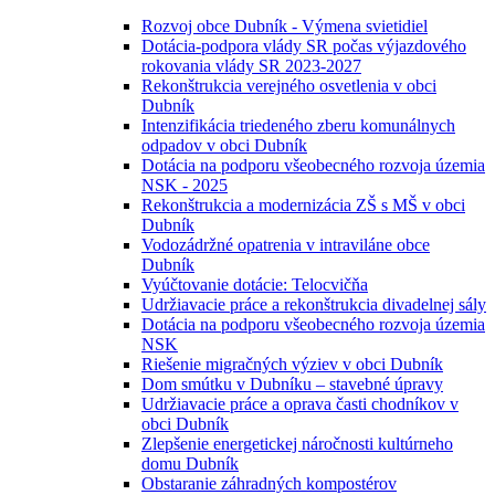
Rozvoj obce Dubník - Výmena svietidiel
Dotácia-podpora vlády SR počas výjazdového
rokovania vlády SR 2023-2027
Rekonštrukcia verejného osvetlenia v obci
Dubník
Intenzifikácia triedeného zberu komunálnych
odpadov v obci Dubník
Dotácia na podporu všeobecného rozvoja územia
NSK - 2025
Rekonštrukcia a modernizácia ZŠ s MŠ v obci
Dubník
Vodozádržné opatrenia v intraviláne obce
Dubník
Vyúčtovanie dotácie: Telocvičňa
Udržiavacie práce a rekonštrukcia divadelnej sály
Dotácia na podporu všeobecného rozvoja územia
NSK
Riešenie migračných výziev v obci Dubník
Dom smútku v Dubníku – stavebné úpravy
Udržiavacie práce a oprava časti chodníkov v
obci Dubník
Zlepšenie energetickej náročnosti kultúrneho
domu Dubník
Obstaranie záhradných kompostérov