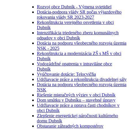
Rozvoj obce Dubník - Výmena svietidiel
Dotácia-podpora vlády SR počas výjazdového
rokovania vlády SR 2023-2027
Rekonštrukcia verejného osvetlenia v obci
Dubník
Intenzifikácia triedeného zberu komunálnych
odpadov v obci Dubník
Dotácia na podporu všeobecného rozvoja územia
NSK - 2025
Rekonštrukcia a modernizácia ZŠ s MŠ v obci
Dubník
Vodozádržné opatrenia v intraviláne obce
Dubník
Vyúčtovanie dotácie: Telocvičňa
Udržiavacie práce a rekonštrukcia divadelnej sály
Dotácia na podporu všeobecného rozvoja územia
NSK
Riešenie migračných výziev v obci Dubník
Dom smútku v Dubníku – stavebné úpravy
Udržiavacie práce a oprava časti chodníkov v
obci Dubník
Zlepšenie energetickej náročnosti kultúrneho
domu Dubník
Obstaranie záhradných kompostérov