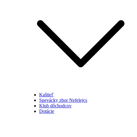
Kaštieľ
Spevácky zbor Nefelejcs
Klub dôchodcov
Dotácie