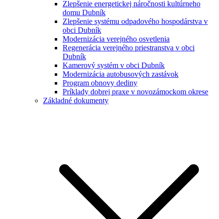
Zlepšenie energetickej náročnosti kultúrneho
domu Dubník
Zlepšenie systému odpadového hospodárstva v
obci Dubník
Modernizácia verejného osvetlenia
Regenerácia verejného priestranstva v obci
Dubník
Kamerový systém v obci Dubník
Modernizácia autobusových zastávok
Program obnovy dediny
Príklady dobrej praxe v novozámockom okrese
Základné dokumenty