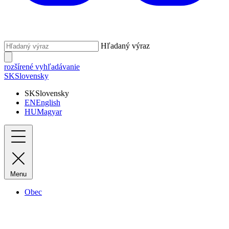
Hľadaný výraz
rozšírené vyhľadávanie
SK
Slovensky
SK
Slovensky
EN
English
HU
Magyar
Menu
Obec