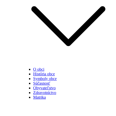
O obci
História obce
Symboly obce
Súčasnosť
Obyvateľstvo
Zdravotníctvo
Matrika