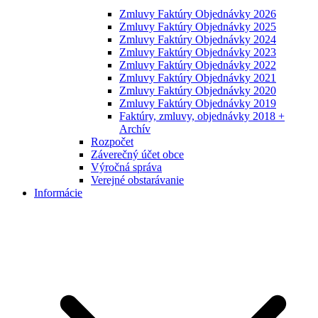
Zmluvy Faktúry Objednávky 2026
Zmluvy Faktúry Objednávky 2025
Zmluvy Faktúry Objednávky 2024
Zmluvy Faktúry Objednávky 2023
Zmluvy Faktúry Objednávky 2022
Zmluvy Faktúry Objednávky 2021
Zmluvy Faktúry Objednávky 2020
Zmluvy Faktúry Objednávky 2019
Faktúry, zmluvy, objednávky 2018 +
Archív
Rozpočet
Záverečný účet obce
Výročná správa
Verejné obstarávanie
Informácie