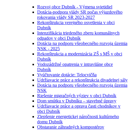
Rozvoj obce Dubník - Výmena svietidiel
Dotácia-podpora vlády SR počas výjazdového
rokovania vlády SR 2023-2027
Rekonštrukcia verejného osvetlenia v obci
Dubník
Intenzifikácia triedeného zberu komunálnych
odpadov v obci Dubník
Dotácia na podporu všeobecného rozvoja územia
NSK - 2025
Rekonštrukcia a modernizácia ZŠ s MŠ v obci
Dubník
Vodozádržné opatrenia v intraviláne obce
Dubník
Vyúčtovanie dotácie: Telocvičňa
Udržiavacie práce a rekonštrukcia divadelnej sály
Dotácia na podporu všeobecného rozvoja územia
NSK
Riešenie migračných výziev v obci Dubník
Dom smútku v Dubníku – stavebné úpravy
Udržiavacie práce a oprava časti chodníkov v
obci Dubník
Zlepšenie energetickej náročnosti kultúrneho
domu Dubník
Obstaranie záhradných kompostérov