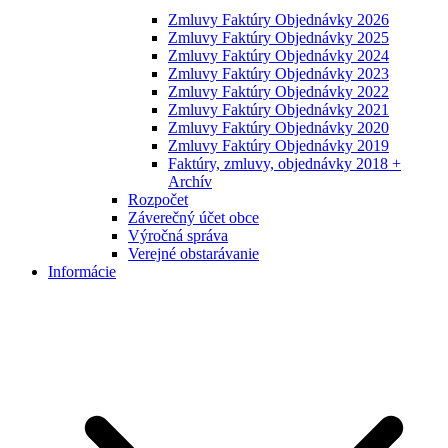
Zmluvy Faktúry Objednávky 2026
Zmluvy Faktúry Objednávky 2025
Zmluvy Faktúry Objednávky 2024
Zmluvy Faktúry Objednávky 2023
Zmluvy Faktúry Objednávky 2022
Zmluvy Faktúry Objednávky 2021
Zmluvy Faktúry Objednávky 2020
Zmluvy Faktúry Objednávky 2019
Faktúry, zmluvy, objednávky 2018 +
Archív
Rozpočet
Záverečný účet obce
Výročná správa
Verejné obstarávanie
Informácie