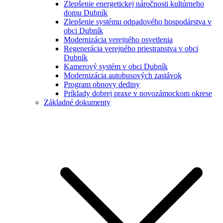
Zlepšenie energetickej náročnosti kultúrneho
domu Dubník
Zlepšenie systému odpadového hospodárstva v
obci Dubník
Modernizácia verejného osvetlenia
Regenerácia verejného priestranstva v obci
Dubník
Kamerový systém v obci Dubník
Modernizácia autobusových zastávok
Program obnovy dediny
Príklady dobrej praxe v novozámockom okrese
Základné dokumenty