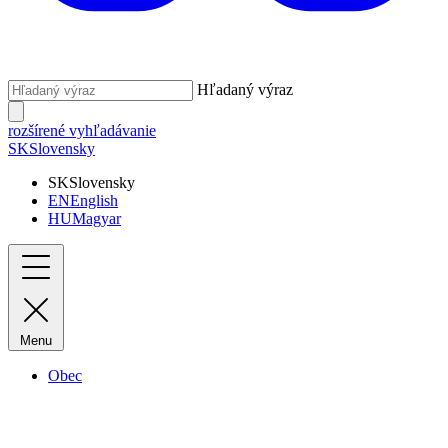
Hľadaný výraz
rozšírené vyhľadávanie
SK
Slovensky
SK
Slovensky
EN
English
HU
Magyar
Menu
Obec