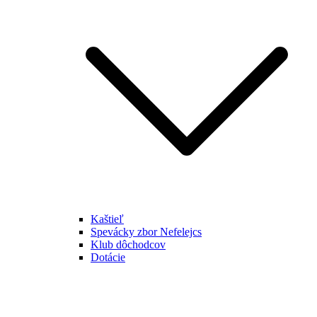
Kaštieľ
Spevácky zbor Nefelejcs
Klub dôchodcov
Dotácie