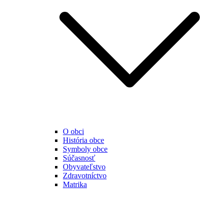
O obci
História obce
Symboly obce
Súčasnosť
Obyvateľstvo
Zdravotníctvo
Matrika