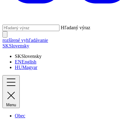
Hľadaný výraz
rozšírené vyhľadávanie
SK
Slovensky
SK
Slovensky
EN
English
HU
Magyar
Menu
Obec