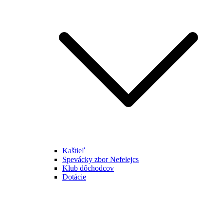
Kaštieľ
Spevácky zbor Nefelejcs
Klub dôchodcov
Dotácie