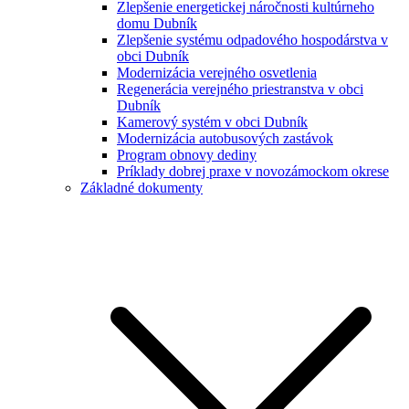
Zlepšenie energetickej náročnosti kultúrneho
domu Dubník
Zlepšenie systému odpadového hospodárstva v
obci Dubník
Modernizácia verejného osvetlenia
Regenerácia verejného priestranstva v obci
Dubník
Kamerový systém v obci Dubník
Modernizácia autobusových zastávok
Program obnovy dediny
Príklady dobrej praxe v novozámockom okrese
Základné dokumenty