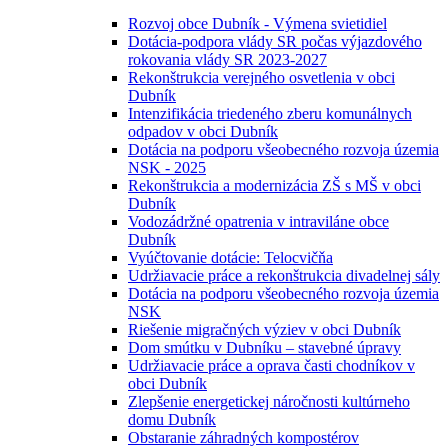
Rozvoj obce Dubník - Výmena svietidiel
Dotácia-podpora vlády SR počas výjazdového
rokovania vlády SR 2023-2027
Rekonštrukcia verejného osvetlenia v obci
Dubník
Intenzifikácia triedeného zberu komunálnych
odpadov v obci Dubník
Dotácia na podporu všeobecného rozvoja územia
NSK - 2025
Rekonštrukcia a modernizácia ZŠ s MŠ v obci
Dubník
Vodozádržné opatrenia v intraviláne obce
Dubník
Vyúčtovanie dotácie: Telocvičňa
Udržiavacie práce a rekonštrukcia divadelnej sály
Dotácia na podporu všeobecného rozvoja územia
NSK
Riešenie migračných výziev v obci Dubník
Dom smútku v Dubníku – stavebné úpravy
Udržiavacie práce a oprava časti chodníkov v
obci Dubník
Zlepšenie energetickej náročnosti kultúrneho
domu Dubník
Obstaranie záhradných kompostérov