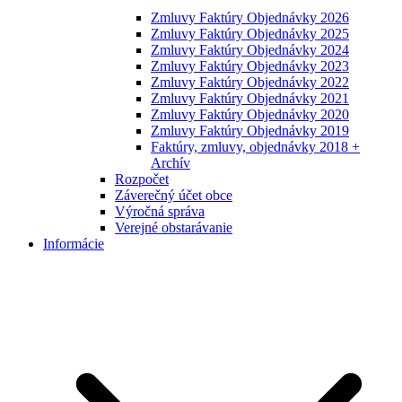
Zmluvy Faktúry Objednávky 2026
Zmluvy Faktúry Objednávky 2025
Zmluvy Faktúry Objednávky 2024
Zmluvy Faktúry Objednávky 2023
Zmluvy Faktúry Objednávky 2022
Zmluvy Faktúry Objednávky 2021
Zmluvy Faktúry Objednávky 2020
Zmluvy Faktúry Objednávky 2019
Faktúry, zmluvy, objednávky 2018 +
Archív
Rozpočet
Záverečný účet obce
Výročná správa
Verejné obstarávanie
Informácie