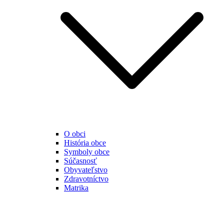
O obci
História obce
Symboly obce
Súčasnosť
Obyvateľstvo
Zdravotníctvo
Matrika