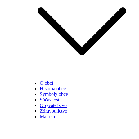
O obci
História obce
Symboly obce
Súčasnosť
Obyvateľstvo
Zdravotníctvo
Matrika