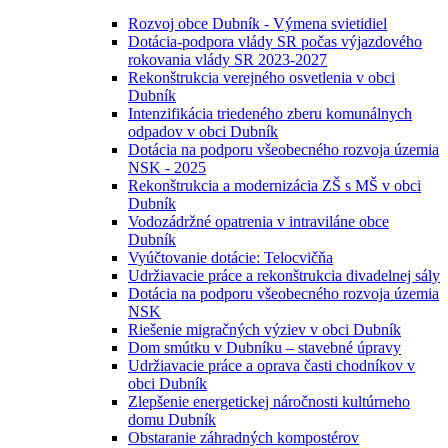
Rozvoj obce Dubník - Výmena svietidiel
Dotácia-podpora vlády SR počas výjazdového
rokovania vlády SR 2023-2027
Rekonštrukcia verejného osvetlenia v obci
Dubník
Intenzifikácia triedeného zberu komunálnych
odpadov v obci Dubník
Dotácia na podporu všeobecného rozvoja územia
NSK - 2025
Rekonštrukcia a modernizácia ZŠ s MŠ v obci
Dubník
Vodozádržné opatrenia v intraviláne obce
Dubník
Vyúčtovanie dotácie: Telocvičňa
Udržiavacie práce a rekonštrukcia divadelnej sály
Dotácia na podporu všeobecného rozvoja územia
NSK
Riešenie migračných výziev v obci Dubník
Dom smútku v Dubníku – stavebné úpravy
Udržiavacie práce a oprava časti chodníkov v
obci Dubník
Zlepšenie energetickej náročnosti kultúrneho
domu Dubník
Obstaranie záhradných kompostérov