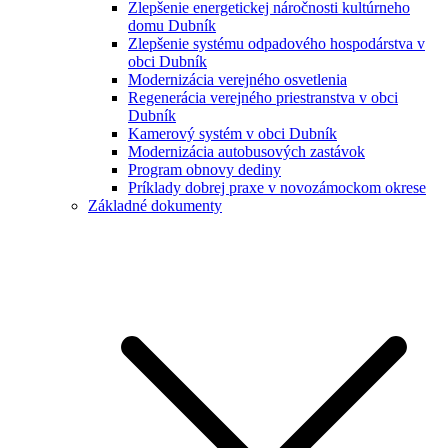
Zlepšenie energetickej náročnosti kultúrneho
domu Dubník
Zlepšenie systému odpadového hospodárstva v
obci Dubník
Modernizácia verejného osvetlenia
Regenerácia verejného priestranstva v obci
Dubník
Kamerový systém v obci Dubník
Modernizácia autobusových zastávok
Program obnovy dediny
Príklady dobrej praxe v novozámockom okrese
Základné dokumenty