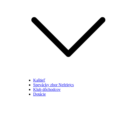
Kaštieľ
Spevácky zbor Nefelejcs
Klub dôchodcov
Dotácie