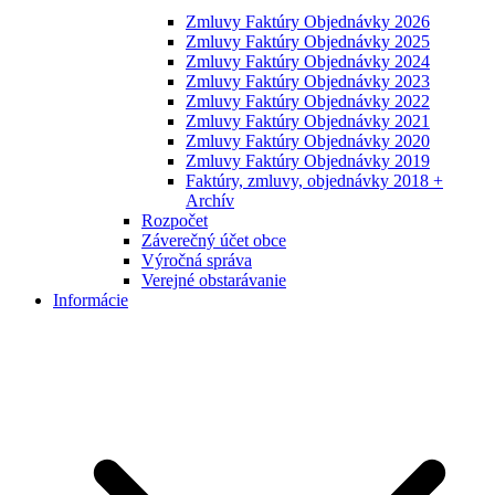
Zmluvy Faktúry Objednávky 2026
Zmluvy Faktúry Objednávky 2025
Zmluvy Faktúry Objednávky 2024
Zmluvy Faktúry Objednávky 2023
Zmluvy Faktúry Objednávky 2022
Zmluvy Faktúry Objednávky 2021
Zmluvy Faktúry Objednávky 2020
Zmluvy Faktúry Objednávky 2019
Faktúry, zmluvy, objednávky 2018 +
Archív
Rozpočet
Záverečný účet obce
Výročná správa
Verejné obstarávanie
Informácie