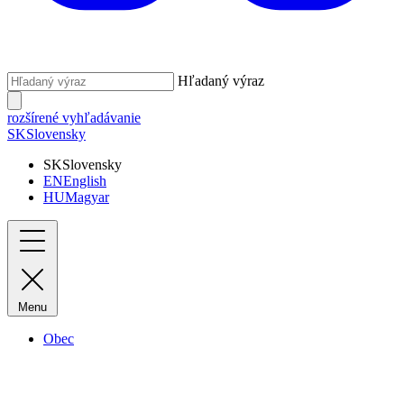
Hľadaný výraz
rozšírené vyhľadávanie
SK
Slovensky
SK
Slovensky
EN
English
HU
Magyar
Menu
Obec