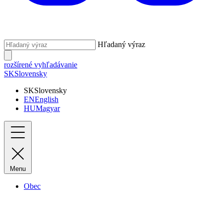
Hľadaný výraz
rozšírené vyhľadávanie
SK
Slovensky
SK
Slovensky
EN
English
HU
Magyar
Menu
Obec