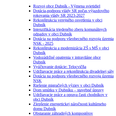
Rozvoj obce Dubník - Výmena svietidiel
Dotácia-podpora vlády SR počas výjazdového
rokovania vlády SR 2023-2027
Rekonštrukcia verejného osvetlenia v obci
Dubník
Intenzifikácia triedeného zberu komunálnych
odpadov v obci Dubník
Dotácia na podporu všeobecného rozvoja územia
NSK - 2025
Rekonštrukcia a modernizácia ZŠ s MŠ v obci
Dubník
Vodozádržné opatrenia v intraviláne obce
Dubník
Vyúčtovanie dotácie: Telocvičňa
Udržiavacie práce a rekonštrukcia divadelnej sály
Dotácia na podporu všeobecného rozvoja územia
NSK
Riešenie migračných výziev v obci Dubník
Dom smútku v Dubníku – stavebné úpravy
Udržiavacie práce a oprava časti chodníkov v
obci Dubník
Zlepšenie energetickej náročnosti kultúrneho
domu Dubník
Obstaranie záhradných kompostérov