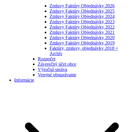
Zmluvy Faktúry Objednávky 2026
Zmluvy Faktúry Objednávky 2025
Zmluvy Faktúry Objednávky 2024
Zmluvy Faktúry Objednávky 2023
Zmluvy Faktúry Objednávky 2022
Zmluvy Faktúry Objednávky 2021
Zmluvy Faktúry Objednávky 2020
Zmluvy Faktúry Objednávky 2019
Faktúry, zmluvy, objednávky 2018 +
Archív
Rozpočet
Záverečný účet obce
Výročná správa
Verejné obstarávanie
Informácie