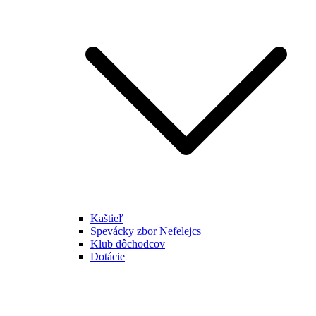
Kaštieľ
Spevácky zbor Nefelejcs
Klub dôchodcov
Dotácie