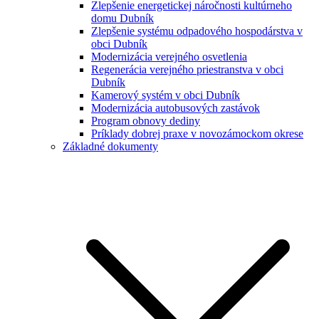
Zlepšenie energetickej náročnosti kultúrneho
domu Dubník
Zlepšenie systému odpadového hospodárstva v
obci Dubník
Modernizácia verejného osvetlenia
Regenerácia verejného priestranstva v obci
Dubník
Kamerový systém v obci Dubník
Modernizácia autobusových zastávok
Program obnovy dediny
Príklady dobrej praxe v novozámockom okrese
Základné dokumenty