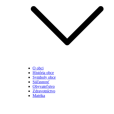
O obci
História obce
Symboly obce
Súčasnosť
Obyvateľstvo
Zdravotníctvo
Matrika