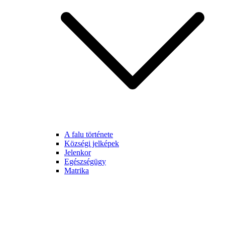
A falu története
Községi jelképek
Jelenkor
Egészségügy
Matrika