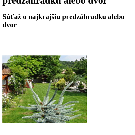
predzáhradku alebo dvor
Súťaž o najkrajšiu predzáhradku alebo
dvor