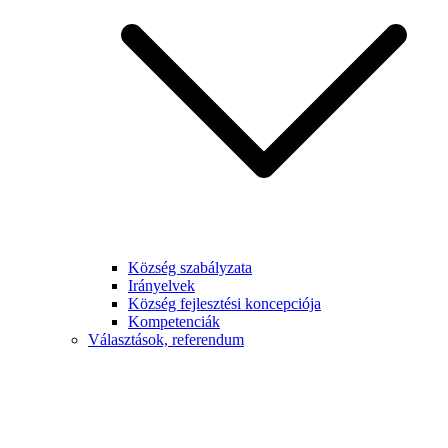
Község szabályzata
Irányelvek
Község fejlesztési koncepciója
Kompetenciák
Választások, referendum