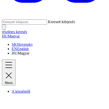
Keresett kifejezés
részletes keresés
HU
Magyar
SK
Slovensky
EN
English
HU
Magyar
Menü
A községről