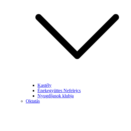
Kastély
Énekegyüttes Nefelejcs
Nyugdíjasok klubja
Oktatás