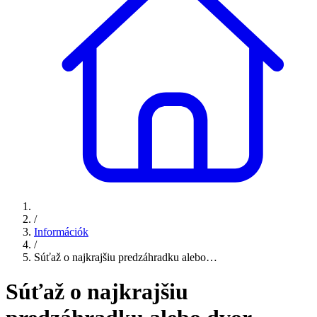
/
Információk
/
Súťaž o najkrajšiu predzáhradku alebo…
Súťaž o najkrajšiu