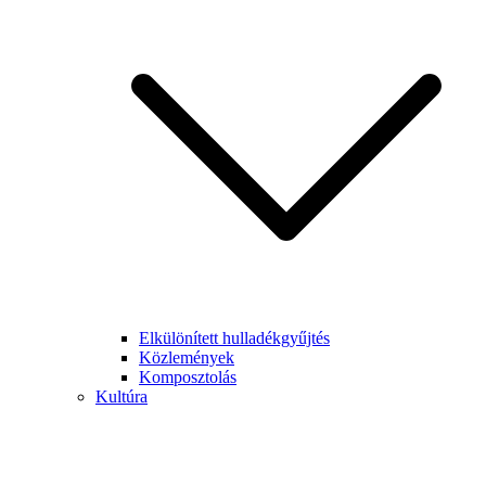
Elkülönített hulladékgyűjtés
Közlemények
Komposztolás
Kultúra