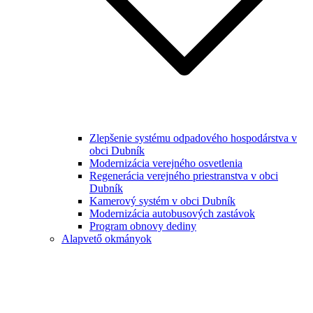
Zlepšenie systému odpadového hospodárstva v
obci Dubník
Modernizácia verejného osvetlenia
Regenerácia verejného priestranstva v obci
Dubník
Kamerový systém v obci Dubník
Modernizácia autobusových zastávok
Program obnovy dediny
Alapvető okmányok