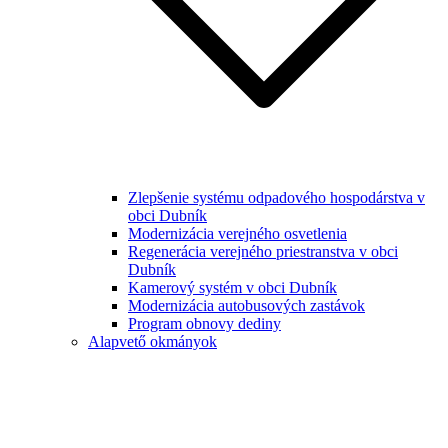
Zlepšenie systému odpadového hospodárstva v
obci Dubník
Modernizácia verejného osvetlenia
Regenerácia verejného priestranstva v obci
Dubník
Kamerový systém v obci Dubník
Modernizácia autobusových zastávok
Program obnovy dediny
Alapvető okmányok