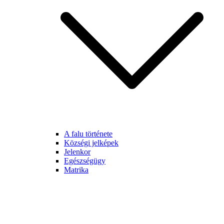
A falu története
Községi jelképek
Jelenkor
Egészségügy
Matrika