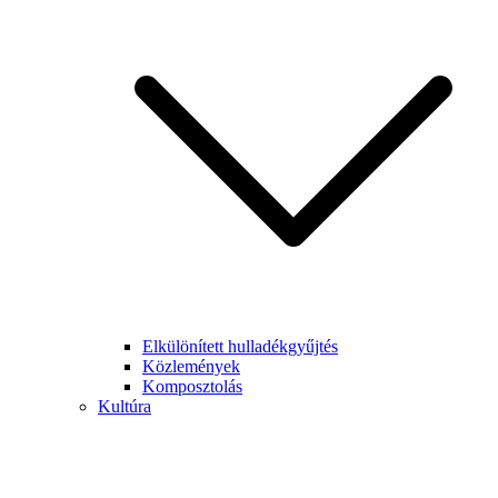
Elkülönített hulladékgyűjtés
Közlemények
Komposztolás
Kultúra