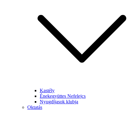
Kastély
Énekegyüttes Nefelejcs
Nyugdíjasok klubja
Oktatás