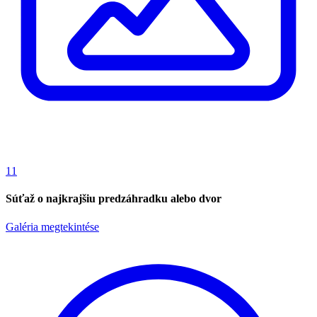
11
Súťaž o najkrajšiu predzáhradku alebo dvor
Galéria megtekintése