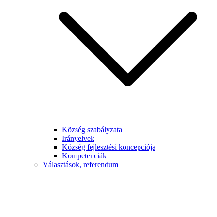
Község szabályzata
Irányelvek
Község fejlesztési koncepciója
Kompetenciák
Választások, referendum