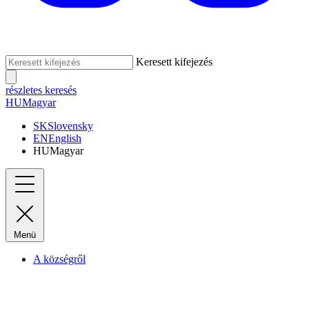
Keresett kifejezés
részletes keresés
HU
Magyar
SK
Slovensky
EN
English
HU
Magyar
Menü
A községről